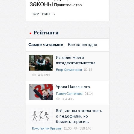
законы
Правительство
все темы →
Рейтинги
Самое читаемое
Все за сегодня
История моего
пятидесятисемитства
Егор Холмогоров
02:14
407 699
Уроки Навального
Павел Святенков
01:14
364 435
Всё, что вы хотели знать
о педофилии, но
боялись спросить
Константин Крылов
11:30
359 146