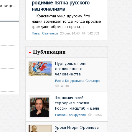
родимые пятна русского
и вице-
национализма
Константин учил другому. Что
нация возникает тогда, когда простые
граждане обретают права, в
Павел Святенков
23 сен, 14:48
342 833
Публикации
Пурпурные поля
осоловевшего
человечества
Елена Кондратьева-Сальгеро
4 310
Экономический
терроризм против
России: масштаб и цели
Рамиль Гарифуллин
3 856
Уроки Игоря Фроянова.