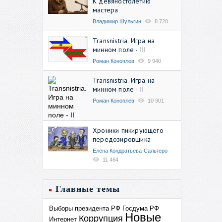
К девяностолетию
мастера
Владимир Шульгин
8 720
Transnistria. Игра на
минном поле - III
Роман Коноплев
9 940
Transnistria. Игра на
минном поле - II
Роман Коноплев
10 901
Хроники пикирующего
передозировщика
Елена Кондратьева-Сальгеро
11 464
Главные темы
Выборы президента РФ
Госдума РФ
Новые
Коррупция
Интернет