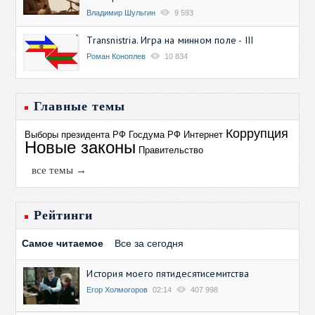
Владимир Шульгин
9 593
Transnistria. Игра на минном поле - III
Роман Коноплев
10 834
Главные темы
Коррупция
Выборы президента РФ
Госдума РФ
Интернет
Новые законы
Правительство
все темы →
Рейтинги
Самое читаемое
Все за сегодня
История моего пятидесятисемитства
Егор Холмогоров
02:14
407 998