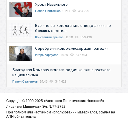
Уроки Навального
Павел Святенков
01:14
364 720
Всё, что вы хотели знать о педофилии, но
боялись спросить
Константин Крылов
11:30
359 430
Серебренников: режиссерская трагедия
Игорь Караулов
14:50
347 403
Благодаря Крылову исчезли родимые пятна русского
национализма
Павел Святенков
14:48
344 422
Copyright © 1999-2025 «Агентство Политических Новостей»
Лицензия Минпечати Эл. №77-2792
При полном или частичном использовании материалов, ссылка на
АПН обязательна