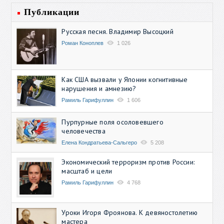
Публикации
Русская песня. Владимир Высоцкий
Роман Коноплев
1 026
Как США вызвали у Японии когнитивные
нарушения и амнезию?
Рамиль Гарифуллин
1 606
Пурпурные поля осоловевшего
человечества
Елена Кондратьева-Сальгеро
5 208
Экономический терроризм против России:
масштаб и цели
Рамиль Гарифуллин
4 768
Уроки Игоря Фроянова. К девяностолетию
мастера