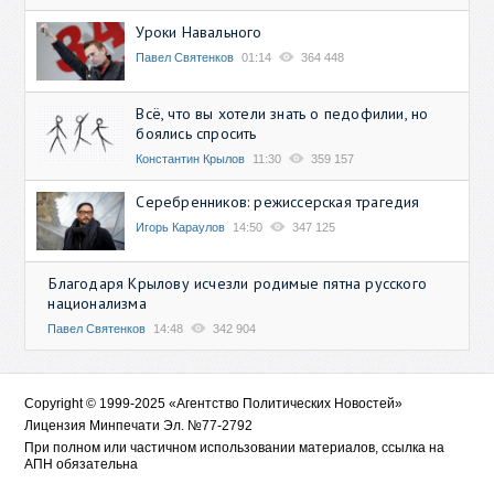
Уроки Навального
Павел Святенков
01:14
364 448
Всё, что вы хотели знать о педофилии, но
боялись спросить
Константин Крылов
11:30
359 157
Серебренников: режиссерская трагедия
Игорь Караулов
14:50
347 125
Благодаря Крылову исчезли родимые пятна русского
национализма
Павел Святенков
14:48
342 904
Copyright © 1999-2025 «Агентство Политических Новостей»
Лицензия Минпечати Эл. №77-2792
При полном или частичном использовании материалов, ссылка на
АПН обязательна