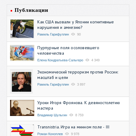
Публикации
Как США вызвали у Японии когнитивные
нарушения и амнезию?
Рамиль Гарифуллин
90
Пурпурные поля осоловевшего
человечества
Елена Кондратьева-Сальгеро
4 349
Экономический терроризм против России:
масштаб и цели
Рамиль Гарифуллин
3 897
Уроки Игоря Фроянова. К девяностолетию
мастера
Владимир Шульгин
8 759
Transnistria. Игра на минном поле - III
Роман Коноплев
9 978