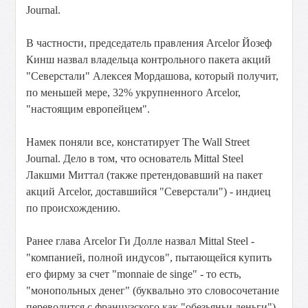
Journal.
В частности, председатель правления Arcelor Йозеф
Кинш назвал владельца контрольного пакета акций
"Северстали" Алексея Мордашова, который получит,
по меньшей мере, 32% укрупненного Arcelor,
"настоящим европейцем".
Намек поняли все, констатирует The Wall Street
Journal. Дело в том, что основатель Mittal Steel
Лакшми Миттал (также претендовавший на пакет
акций Arcelor, доставшийся "Северстали") - индиец
по происхождению.
Ранее глава Arcelor Ги Долле назвал Mittal Steel -
"компанией, полной индусов", пытающейся купить
его фирму за счет "monnaie de singe" - то есть,
"монопольных денег" (буквально это словосочетание
переводится с французского как "обезьяньи деньги").