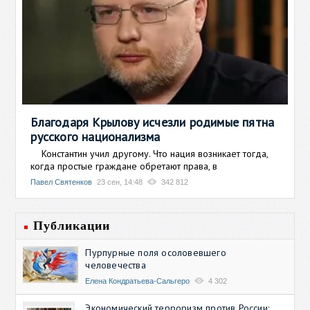
Благодаря Крылову исчезли родимые пятна
русского национализма
Константин учил другому. Что нация возникает тогда,
когда простые граждане обретают права, в
Павел Святенков
23 сен, 14:48
342 812
Публикации
Пурпурные поля осоловевшего
человечества
Елена Кондратьева-Сальгеро
4 302
Экономический терроризм против России: