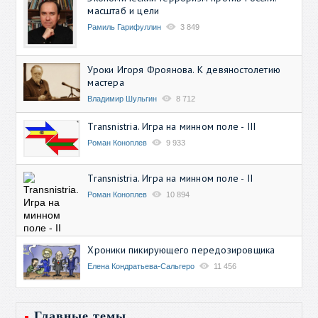
масштаб и цели
Рамиль Гарифуллин
3 849
Уроки Игоря Фроянова. К девяностолетию
мастера
Владимир Шульгин
8 712
Transnistria. Игра на минном поле - III
Роман Коноплев
9 933
Transnistria. Игра на минном поле - II
Роман Коноплев
10 894
Хроники пикирующего передозировщика
Елена Кондратьева-Сальгеро
11 456
Главные темы