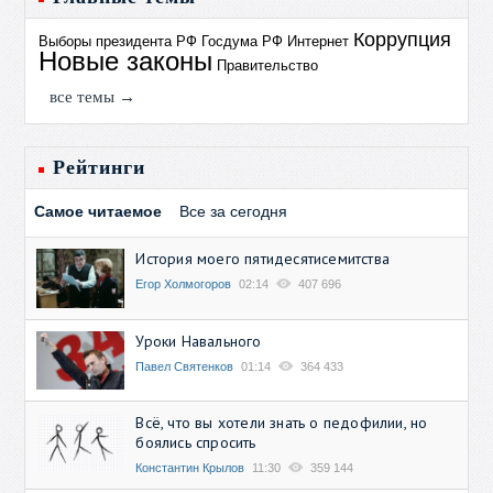
Коррупция
Выборы президента РФ
Госдума РФ
Интернет
Новые законы
Правительство
все темы →
Рейтинги
Самое читаемое
Все за сегодня
История моего пятидесятисемитства
Егор Холмогоров
02:14
407 696
Уроки Навального
Павел Святенков
01:14
364 433
Всё, что вы хотели знать о педофилии, но
боялись спросить
Константин Крылов
11:30
359 144