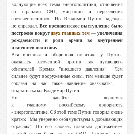
волнующие всех темы энергополитики, отношения
со странами СНГ, миграции и переселения
соотечественников. Но Владимир Путин надежды
не оправдал.
Все президентское выступление было
построено вокруг
двух главных тем
— увеличения
рождаемости и роли армии во внутренней
и внешней политике.
Вся внешняя и оборонная политика у Путина
оказалась заточенной против так пугающего
обитателей Кремля "внешнего давления". "Чем
сильнее будут вооруженные силы, тем меньше будет
соблазн на нас такое давление оказывать", —
открыто сказал Владимир Путин.
Но давайте вернемся
к главному российскому приоритету
- энергополитике. Об этой теме Путин говорил очень
кратко: "Мы уверенно себя чувствуем в добывающих
отраслях". По его словам, главным достижением
в этой сфере было то, что ОАО "Газпром" стал