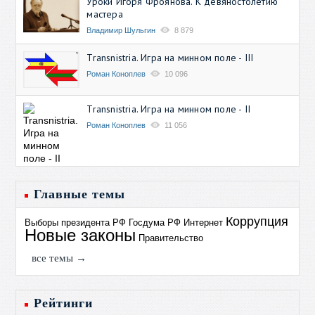
Уроки Игоря Фроянова. К девяностолетию
мастера
Владимир Шульгин
8 879
Transnistria. Игра на минном поле - III
Роман Коноплев
10 096
Transnistria. Игра на минном поле - II
Роман Коноплев
11 056
Главные темы
Коррупция
Выборы президента РФ
Госдума РФ
Интернет
Новые законы
Правительство
все темы →
Рейтинги