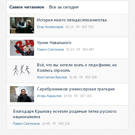
Самое читаемое
Все за сегодня
История моего пятидесятисемитства
Егор Холмогоров
02:14
407 752
Уроки Навального
Павел Святенков
01:14
364 487
Всё, что вы хотели знать о педофилии, но
боялись спросить
Константин Крылов
11:30
359 195
Серебренников: режиссерская трагедия
Игорь Караулов
14:50
347 164
Благодаря Крылову исчезли родимые пятна русского
национализма
Павел Святенков
14:48
343 118