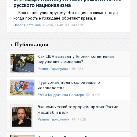
русского национализма
Константин учил другому. Что нация возникает тогда,
когда простые граждане обретают права, в
Павел Святенков
23 сен, 14:48
343 119
Публикации
Как США вызвали у Японии когнитивные
нарушения и амнезию?
Рамиль Гарифуллин
534
Пурпурные поля осоловевшего
человечества
Елена Кондратьева-Сальгеро
4 466
Экономический терроризм против России:
масштаб и цели
Рамиль Гарифуллин
4 015