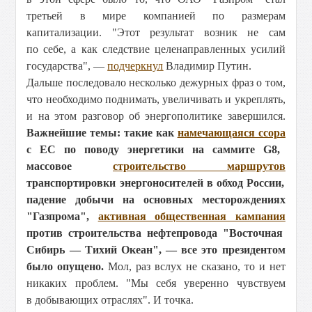
третьей в мире компанией по размерам
капитализации. "Этот результат возник не сам
по себе, а как следствие целенаправленных усилий
государства", —
подчеркнул
Владимир Путин.
Дальше последовало несколько дежурных фраз о том,
что необходимо поднимать, увеличивать и укреплять,
и на этом разговор об энергополитике завершился.
Важнейшие темы: такие как
намечающаяся ссора
с ЕС по поводу энергетики на саммите G8,
массовое
строительство маршрутов
транспортировки энергоносителей в обход России,
падение добычи на основных месторождениях
"Газпрома",
активная общественная кампания
против строительства нефтепровода "Восточная
Сибирь — Тихий Океан", — все это президентом
было опущено.
Мол, раз вслух не сказано, то и нет
никаких проблем. "Мы себя уверенно чувствуем
в добывающих отраслях". И точка.