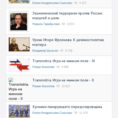
Елена Кондратьева-Сальгеро
4 327
Экономический терроризм против России:
масштаб и цели
Рамиль Гарифуллин
3 874
Уроки Игоря Фроянова. К девяностолетию
мастера
Владимир Шульгин
8 736
Transnistria. Игра на минном поле - III
Роман Коноплев
9 955
Transnistria. Игра на минном поле - II
Роман Коноплев
10 917
Хроники пикирующего передозировщика
Елена Кондратьева-Сальгеро
11 479