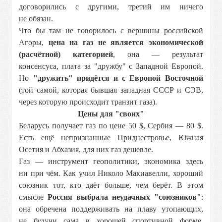
договорились с другими, третий им ничего
не обязан.
Что бы там не говорилось с вершины российской
Агоры,
цена на газ не является экономической
(расчётной) категорией
, она — результат
консенсуса, плата за "дружбу" с Западной Европой.
Но
"дружить" придётся и с Европой Восточной
(той самой, которая бывшая западная СССР и СЭВ,
через которую происходит транзит газа).
Цены для "своих"
Беларусь получает газ по цене 50 $, Сербия — 80 $.
Есть ещё непризнанные Приднестровье, Южная
Осетия и Абхазия, для них газ дешевле.
Газ — инструмент геополитики, экономика здесь
ни при чём. Как учил Николо Макиавелли, хороший
союзник тот, кто даёт больше, чем берёт. В этом
смысле
Россия выбрала неудачных "союзников"
:
она обречена поддерживать на плаву утопающих,
не будучи сама в хорошей спортивной форме.