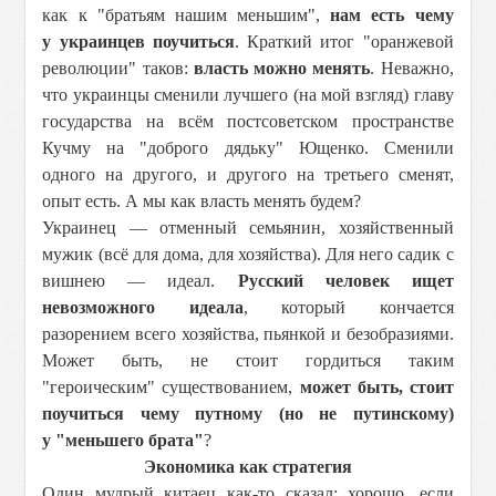
как к "братьям нашим меньшим",
нам есть чему
у украинцев поучиться
. Краткий итог "оранжевой
революции" таков:
власть можно менять
. Неважно,
что украинцы сменили лучшего (на мой взгляд) главу
государства на всём постсоветском пространстве
Кучму на "доброго дядьку" Ющенко. Сменили
одного на другого, и другого на третьего сменят,
опыт есть. А мы как власть менять будем?
Украинец — отменный семьянин, хозяйственный
мужик (всё для дома, для хозяйства). Для него садик с
вишнею — идеал.
Русский человек ищет
невозможного идеала
, который кончается
разорением всего хозяйства, пьянкой и безобразиями.
Может быть, не стоит гордиться таким
"героическим" существованием,
может быть, стоит
поучиться чему путному (но не путинскому)
у "меньшего брата"
?
Экономика как стратегия
Один мудрый китаец как-то сказал: хорошо, если