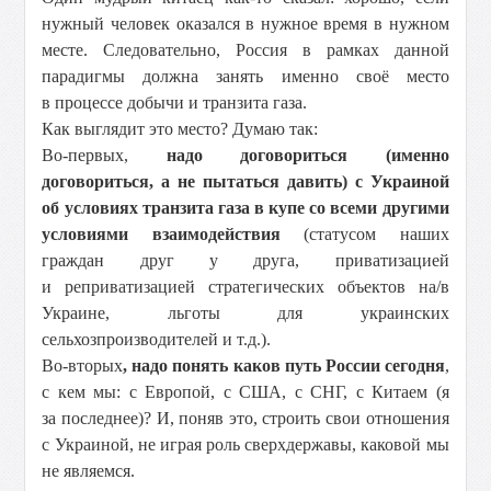
нужный человек оказался в нужное время в нужном
месте. Следовательно, Россия в рамках данной
парадигмы должна занять именно своё место
в процессе добычи и транзита газа.
Как выглядит это место? Думаю так:
Во-первых,
надо договориться (именно
договориться, а не пытаться давить) с Украиной
об условиях транзита газа в купе со всеми другими
условиями взаимодействия
(статусом наших
граждан друг у друга, приватизацией
и реприватизацией стратегических объектов на/в
Украине, льготы для украинских
сельхозпроизводителей и т.д.).
Во-вторых
, надо понять каков путь России сегодня
,
с кем мы: с Европой, с США, с СНГ, с Китаем (я
за последнее)? И, поняв это, строить свои отношения
с Украиной, не играя роль сверхдержавы, каковой мы
не являемся.