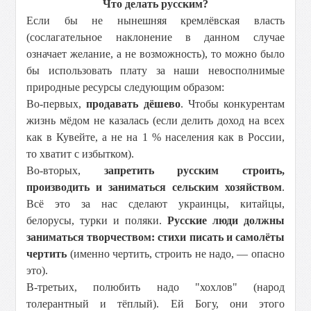
Что делать русским?
Если бы не нынешняя кремлёвская власть
(сослагательное наклонение в данном случае
означает желание, а не возможность), то можно было
бы использовать плату за наши невосполнимые
природные ресурсы следующим образом:
Во-первых,
продавать дёшево
. Чтобы конкурентам
жизнь мёдом не казалась (если делить доход на всех
как в Кувейте, а не на 1 % населения как в России,
то хватит с избытком).
Во-вторых,
запретить русским строить,
производить и заниматься сельским хозяйством
.
Всё это за нас сделают украинцы, китайцы,
белорусы, турки и поляки.
Русские люди должны
заниматься творчеством: стихи писать и самолёты
чертить
(именно чертить, строить не надо, — опасно
это).
В-третьих, полюбить надо "хохлов" (народ
толерантный и тёплый). Ей Богу, они этого