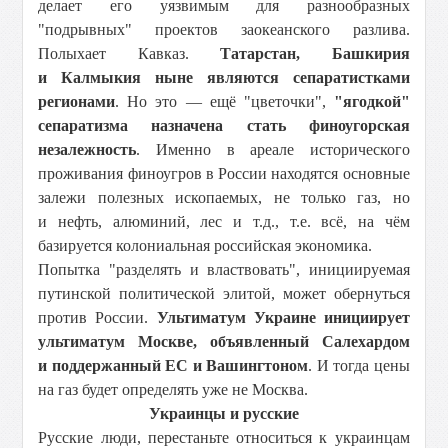
делает его уязвимым для разнообразных
"подрывных" проектов заокеанского разлива.
Полыхает Кавказ.
Татарстан, Башкирия
и Калмыкия ныне являются сепаратистками
регионами
. Но это — ещё "цветочки",
"ягодкой"
сепаратизма назначена стать финоугорская
незалежность
. Именно в ареале исторического
проживания финоугров в России находятся основные
залежи полезных ископаемых, не только газ, но
и нефть, алюминий, лес и т.д., т.е. всё, на чём
базируется колониальная российская экономика.
Попытка "разделять и властвовать", инициируемая
путинской политической элитой, может обернуться
против России.
Ультиматум Украине инициирует
ультиматум Москве, объявленный Салехардом
и поддержанный ЕС и Вашингтоном
. И тогда цены
на газ будет определять уже не Москва.
Украинцы и русские
Русские люди, перестаньте относиться к украинцам