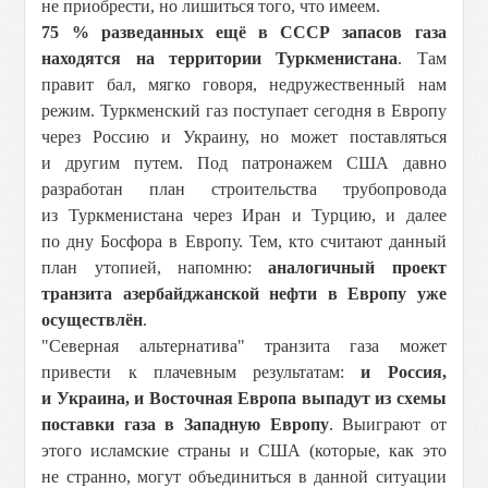
не приобрести, но лишиться того, что имеем.
75 % разведанных ещё в ССCР запасов газа
находятся на территории Туркменистана
. Там
правит бал, мягко говоря, недружественный нам
режим. Туркменский газ поступает сегодня в Европу
через Россию и Украину, но может поставляться
и другим путем. Под патронажем США давно
разработан план строительства трубопровода
из Туркменистана через Иран и Турцию, и далее
по дну Босфора в Европу. Тем, кто считают данный
план утопией, напомню:
аналогичный проект
транзита азербайджанской нефти в Европу уже
осуществлён
.
"Северная альтернатива" транзита газа может
привести к плачевным результатам:
и Россия,
и Украина, и Восточная Европа выпадут из схемы
поставки газа в Западную Европу
. Выиграют от
этого исламские страны и США (которые, как это
не странно, могут объединиться в данной ситуации