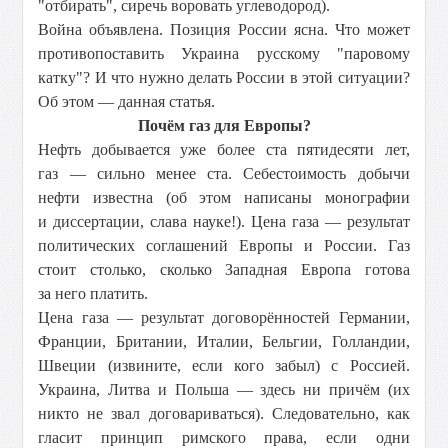
"отбирать", сиречь воровать углеводород).
Война объявлена. Позиция России ясна. Что может
противопоставить Украина русскому "паровому
катку"? И что нужно делать России в этой ситуации?
Об этом — данная статья.
Почём газ для Европы?
Нефть добывается уже более ста пятидесяти лет,
газ — сильно менее ста. Себестоимость добычи
нефти известна (об этом написаны монографии
и диссертации, слава науке!). Цена газа — результат
политических соглашений Европы и России. Газ
стоит столько, сколько Западная Европа готова
за него платить.
Цена газа — результат договорённостей Германии,
Франции, Британии, Италии, Бельгии, Голландии,
Швеции (извините, если кого забыл) с Россией.
Украина, Литва и Польша — здесь ни причём (их
никто не звал договариваться). Следовательно, как
гласит принцип римского права, если одни