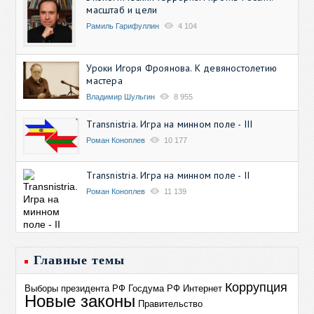
масштаб и цели
Рамиль Гарифуллин
4 104
Уроки Игоря Фроянова. К девяностолетию
мастера
Владимир Шульгин
8 955
Transnistria. Игра на минном поле - III
Роман Коноплев
10 177
Transnistria. Игра на минном поле - II
Роман Коноплев
11 139
Главные темы
Коррупция
Выборы президента РФ
Госдума РФ
Интернет
Новые законы
Правительство