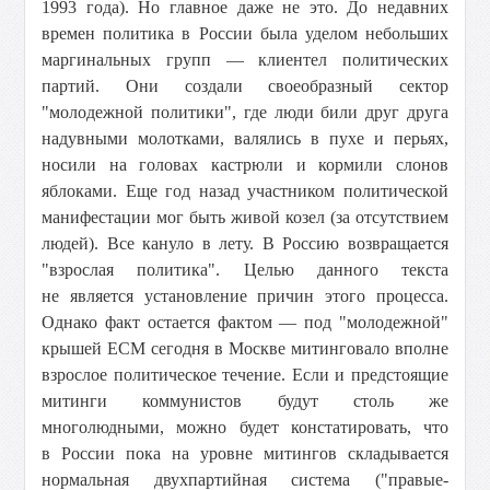
1993 года). Но главное даже не это. До недавних
времен политика в России была уделом небольших
маргинальных групп — клиентел политических
партий. Они создали своеобразный сектор
"молодежной политики", где люди били друг друга
надувными молотками, валялись в пухе и перьях,
носили на головах кастрюли и кормили слонов
яблоками. Еще год назад участником политической
манифестации мог быть живой козел (за отсутствием
людей). Все кануло в лету. В Россию возвращается
"взрослая политика". Целью данного текста
не является установление причин этого процесса.
Однако факт остается фактом — под "молодежной"
крышей ЕСМ сегодня в Москве митинговало вполне
взрослое политическое течение. Если и предстоящие
митинги коммунистов будут столь же
многолюдными, можно будет констатировать, что
в России пока на уровне митингов складывается
нормальная двухпартийная система ("правые-