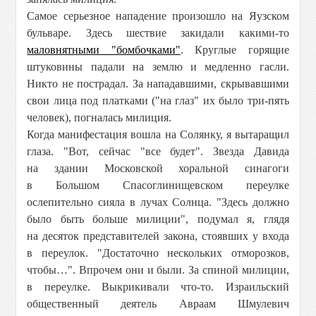
Самое серьезное нападение произошло на Яузском
бульваре. Здесь шествие закидали какими-то
маловнятными "бомбочками"
. Круглые горящие
штуковины падали на землю и медленно гасли.
Никто не пострадал. За нападавшими, скрывавшими
свои лица под платками ("на глаз" их было три-пять
человек), погналась милиция.
Когда манифестация вошла на Солянку, я вытаращил
глаза. "Вот, сейчас "все будет". Звезда Давида
на здании Московской хоральной синагоги
в Большом Спасоглинищевском переулке
ослепительно сияла в лучах Солнца. "Здесь должно
было быть больше милиции", подумал я, глядя
на десяток представителей закона, стоявших у входа
в переулок. "Достаточно нескольких отморозков,
чтобы…". Впрочем они и были. За спиной милиции,
в переулке. Выкрикивали что-то. Израильский
общественный деятель Авраам Шмулевич