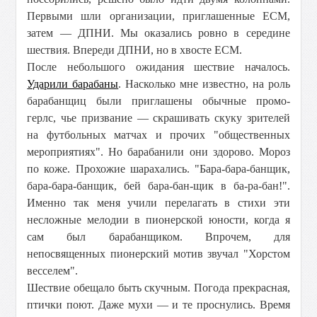
Первыми шли организации, приглашенные ЕСМ,
затем — ДПНИ. Мы оказались ровно в середине
шествия. Впереди ДПНИ, но в хвосте ЕСМ.
После небольшого ожидания шествие началось.
Ударили барабаны
. Насколько мне известно, на роль
барабанщиц были приглашены обычные промо-
герлс, чье призвание — скрашивать скуку зрителей
на футбольных матчах и прочих "общественных
мероприятиях". Но барабанили они здорово. Мороз
по коже. Прохожие шарахались. "Бара-бара-банщик,
бара-бара-банщик, бей бара-бан-щик в ба-ра-бан!".
Именно так меня учили перелагать в стихи эти
несложные мелодии в пионерской юности, когда я
сам был барабанщиком. Впрочем, для
непосвященных пионерский мотив звучал "Хорстом
весселем".
Шествие обещало быть скучным. Погода прекрасная,
птички поют. Даже мухи — и те проснулись. Время