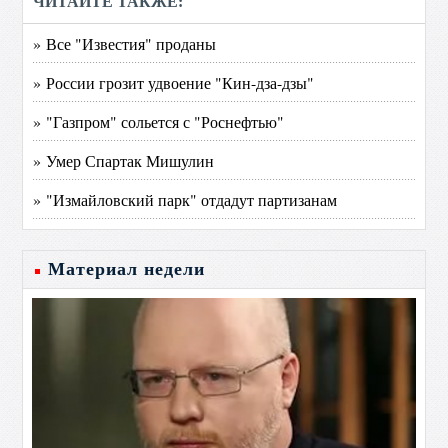
ЧИТАЙТЕ ТАКЖЕ:
» Все "Известия" проданы
» России грозит удвоение "Кин-дза-дзы"
» "Газпром" сольется с "Роснефтью"
» Умер Спартак Мишулин
» "Измайловский парк" отдадут партизанам
Материал недели