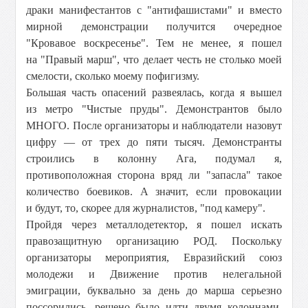
драки манифестантов с "антифашистами" и вместо
мирной демонстрации получится очередное
"Кровавое воскресенье". Тем не менее, я пошел
на "Правый марш", что делает честь не столько моей
смелости, сколько моему пофигизму.
Большая часть опасений развеялась, когда я вышел
из метро "Чистые пруды". Демонстрантов было
МНОГО. После организаторы и наблюдатели назовут
цифру — от трех до пяти тысяч. Демонстранты
строились в колонну Ага, подумал я,
противоположная сторона вряд ли "запасла" такое
количество боевиков. А значит, если провокации
и будут, то, скорее для журналистов, "под камеру".
Пройдя через металлодетектор, я пошел искать
правозащитную организацию РОД. Поскольку
организаторы мероприятия, Евразийский союз
молодежи и Движение против нелегальной
эмиграции, буквально за день до марша серьезно
поссорились, решено было идти двумя колоннами.