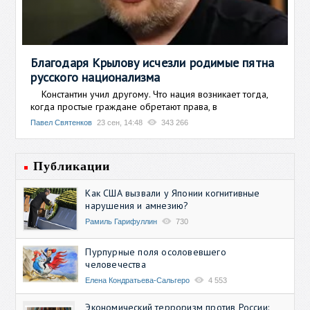
Благодаря Крылову исчезли родимые пятна
русского национализма
Константин учил другому. Что нация возникает тогда,
когда простые граждане обретают права, в
Павел Святенков
23 сен, 14:48
343 266
Публикации
Как США вызвали у Японии когнитивные
нарушения и амнезию?
Рамиль Гарифуллин
730
Пурпурные поля осоловевшего
человечества
Елена Кондратьева-Сальгеро
4 553
Экономический терроризм против России: