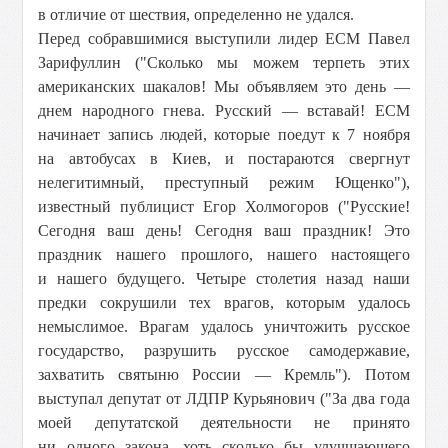
в отличие от шествия, определенно не удался.
Перед собравшимися выступили лидер ЕСМ Павел
Зарифуллин ("Сколько мы можем терпеть этих
американских шакалов! Мы объявляем это день —
днем народного гнева. Русский — вставай! ЕСМ
начинает запись людей, которые поедут к 7 ноября
на автобусах в Киев, и постараются свергнут
нелегитимный, преступный режим Ющенко"),
известный публицист Егор Холмогоров ("Русские!
Сегодня ваш день! Сегодня ваш праздник! Это
праздник нашего прошлого, нашего настоящего
и нашего будущего. Четыре столетия назад наши
предки сокрушили тех врагов, которым удалось
немыслимое. Врагам удалось уничтожить русское
государство, разрушить русское самодержавие,
захватить святыню России — Кремль"). Потом
выступал депутат от ЛДПР Курьянович ("За два года
моей депутатской деятельности не принято
ни одного закона, хоть сколько бы улучшающего