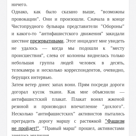
ничего.
Однако, как было сказано выше, "возможны
провокации". Они и произошли. Сначала в конце
Чистопрудного бульвара представители "Обороны"
и какого-то "антифашистского движения" закидали
шествие
презервативами
. Этот инцидент мне увидеть
не удалось — когда мы подошли к "месту
происшествия", слева от колонны виднелась только
небольшая группа людей человек в десять,
телекамера и несколько корреспондентов, очевидно,
берущих интервью.
Затем ветер донес запах вони. Прям посреди дороги
догорал кусок ткани. Как мне объяснили —
антифашистский плакат. Плакат вонял жженой
резиной и производил впечатление "дохлого".
Несколько "антифашистских" активистов пытались
преградить дорогу маршу с растяжкой
"Фашизм
не пройдет!"
. "Правый марш" прошел, активистами
занялась милиция.