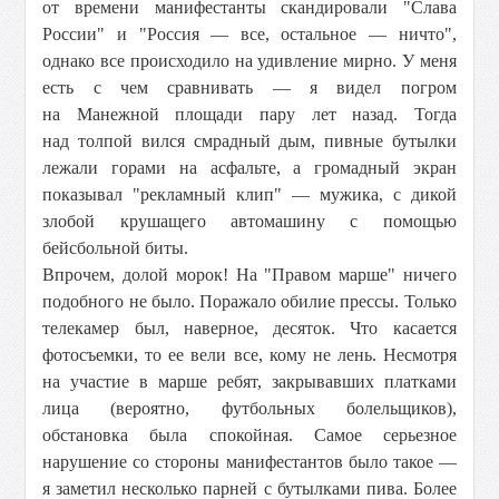
от времени манифестанты скандировали "Слава
России" и "Россия — все, остальное — ничто",
однако все происходило на удивление мирно. У меня
есть с чем сравнивать — я видел погром
на Манежной площади пару лет назад. Тогда
над толпой вился смрадный дым, пивные бутылки
лежали горами на асфальте, а громадный экран
показывал "рекламный клип" — мужика, с дикой
злобой крушащего автомашину с помощью
бейсбольной биты.
Впрочем, долой морок! На "Правом марше" ничего
подобного не было. Поражало обилие прессы. Только
телекамер был, наверное, десяток. Что касается
фотосъемки, то ее вели все, кому не лень. Несмотря
на участие в марше ребят, закрывавших платками
лица (вероятно, футбольных болельщиков),
обстановка была спокойная. Самое серьезное
нарушение со стороны манифестантов было такое —
я заметил несколько парней с бутылками пива. Более