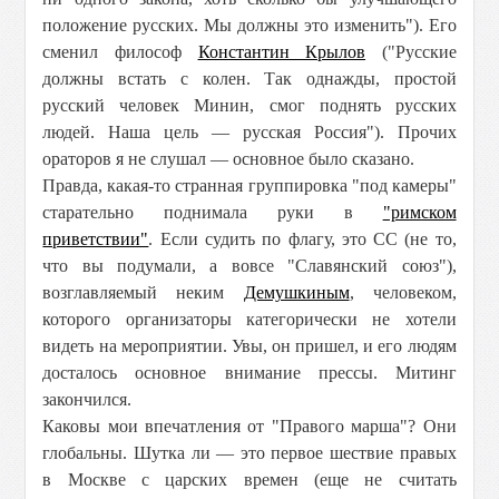
положение русских. Мы должны это изменить"). Его
сменил философ
Константин Крылов
("Русские
должны встать с колен. Так однажды, простой
русский человек Минин, смог поднять русских
людей. Наша цель — русская Россия"). Прочих
ораторов я не слушал — основное было сказано.
Правда, какая-то странная группировка "под камеры"
старательно поднимала руки в
"римском
приветствии"
. Если судить по флагу, это СС (не то,
что вы подумали, а вовсе "Славянский союз"),
возглавляемый неким
Демушкиным
, человеком,
которого организаторы категорически не хотели
видеть на мероприятии. Увы, он пришел, и его людям
досталось основное внимание прессы. Митинг
закончился.
Каковы мои впечатления от "Правого марша"? Они
глобальны. Шутка ли — это первое шествие правых
в Москве с царских времен (еще не считать