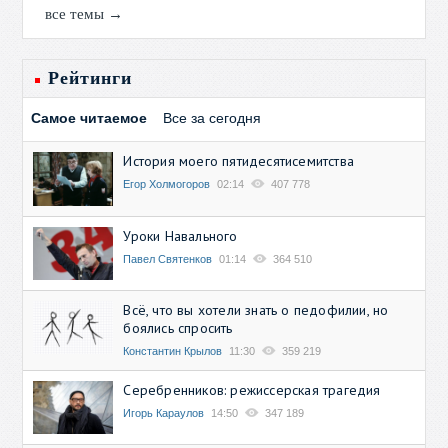
все темы →
Рейтинги
Самое читаемое
Все за сегодня
История моего пятидесятисемитства
Егор Холмогоров
02:14
407 778
Уроки Навального
Павел Святенков
01:14
364 510
Всё, что вы хотели знать о педофилии, но
боялись спросить
Константин Крылов
11:30
359 219
Серебренников: режиссерская трагедия
Игорь Караулов
14:50
347 189