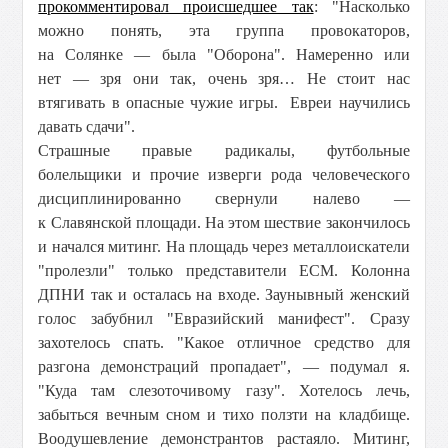
прокомментировал происшедшее так
: "Насколько
можно понять, эта группа провокаторов,
на Солянке — была "Оборона". Намеренно или
нет — зря они так, очень зря… Не стоит нас
втягивать в опасные чужие игры.
Евреи научились
давать сдачи".
Страшные правые радикалы, футбольные
болельщики и прочие изверги рода человеческого
дисциплинированно свернули налево —
к Славянской площади. На этом шествие закончилось
и начался митинг. На площадь через металлоискатели
"пролезли" только представители ЕСМ. Колонна
ДПНИ так и осталась на входе. Заунывный женский
голос забубнил "Евразийский манифест". Сразу
захотелось спать. "Какое отличное средство для
разгона демонстраций пропадает", — подумал я.
"Куда там слезоточивому газу". Хотелось лечь,
забыться вечным сном и тихо ползти на кладбище.
Воодушевление демонстрантов растаяло. Митинг,