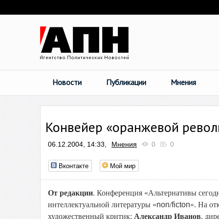
Новости
Публикации
Мнения
Конвейер «оранжевой рево
06.12.2004, 14:33,
Мнения
0
0
Вконтакте
Мой мир
От редакции
. Конференция «Альтернативы сегод
интеллектуальной литературы «
non
/
ficton
». На о
художественный критик;
Александр Иванов
, дир