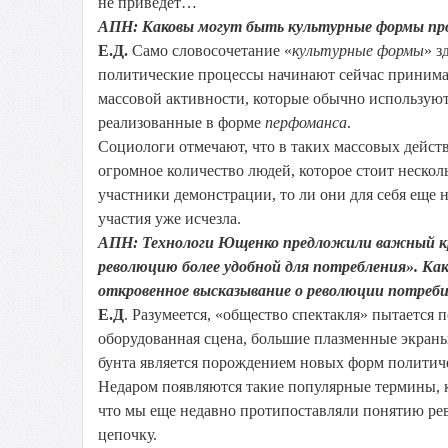
не приведет…
АПН: Каковы могут быть культурные формы про
Е.Д.
Само словосочетание «
культурные формы
» з
политические процессы начинают сейчас приним
массовой активности, которые обычно используют
реализованные в форме
перфоманса
.
Социологи отмечают, что в таких массовых действ
огромное количество людей, которое стоит нескол
участники демонстрации, то ли они для себя еще 
участия уже исчезла.
АПН: Технологи Ющенко предложили важный кр
революцию более удобной для потребления». К
откровенное высказывание о революции потреб
Е.Д
. Разумеется, «общество спектакля» пытается
оборудованная сцена, большие плазменные экраны
бунта является порождением новых форм полити
Недаром появляются такие популярные термины,
что мы еще недавно протипоставляли понятию ре
цепочку.