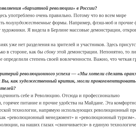
являения «бархатной революции» в России
?
десь употреблено очень правильно. Потому что во всем мире
ать
полухудожественные
формы. Например, флэш-моб и прочие
 художники. Я видела в Берлине массовые демонстрации, откро
иях уже нет разделения на зрителей и участников. Здесь присутс
ько в стороне, как бы
сбоку
этой демонстрации
.
Непонятно, то ли
не определили степень своей вовлеченности. Важно, что четкая 
итерий революционного успеха — «Мы хотели сделать ора
ак Вы, как художественный критик, могли прокомментировать
ителей?
 подчинить себе и Революцию. Отсюда и профессионально
, горячее питание и прочие удобства на Майдане. Эта комфортн
ческой технологии, напрямую использующих революционный про
 как «революционный менеджмент» и «революционный туризм».
волюции, на наших глазах «свинчивается» в единую технологич