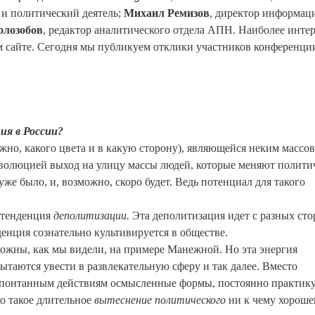
и политический деятель;
Михаил Ремизов
, директор информа
лозобов
, редактор аналитического отдела АПН. Наиболее инте
м сайте. Сегодня мы публикуем отклики участников конференци
ия в России?
жно, какого цвета и в какую сторону), являющейся неким массо
волюцией выход на улицу массы людей, которые меняют полит
уже было, и, возможно, скоро будет. Ведь потенциал для такого
а тенденция
деполитизации.
Эта деполитизация идет с разных ст
енденция сознательно культивируется в обществе.
ожны, как мы видели, на примере Манежной. Но эта энергия
ытаются увести в развлекательную сферу и так далее. Вместо
 спонтанным действиям осмысленные формы, постоянно практику
о такое длительное
вытеснение политического
ни к чему хорош