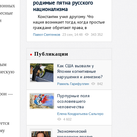
родимые пятна русского
ционных
национализма
ресные
Константин учил другому. Что
и
нация возникает тогда, когда простые
граждане обретают права, в
Павел Святенков
23 сен, 14:48
343 352
Публикации
вым
Как США вызвали у
Японии когнитивные
ическую
нарушения и амнезию?
Рамиль Гарифуллин
842
орон —
Пурпурные поля
осоловевшего
человечества
Елена Кондратьева-Сальгеро
4 602
ется
ему
Экономический
терроризм против