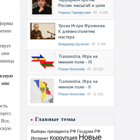
России: масштаб и цели
Рамиль Гарифуллин
4 159
 формы
Уроки Игоря Фроянова.
венно
К девяностолетию
мастера
Владимир Шульгин
9 005
твует
 они
Transnistria. Игра на
граница
минном поле - III
Роман Коноплев
10 232
нжевую
Transnistria. Игра на
 это
минном поле - II
Роман Коноплев
11 192
ость
цесс.
Главные темы
 Все,
ескую
Выборы президента РФ
Госдума РФ
Новые
Коррупция
Интернет