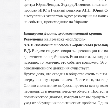
центра Юрия Левады;
Эдуард Лимонов,
писатели 
програм ИНС и Главный редактор АПН,
Юрий Со
выступления экспертов будут размещены на наше
на события, происходящие на Украине.
Екатерина Деготь, художественный критик
Революция на ярмарке «non/ficton»
АПН: Возможна ли сегодня «оранжевая революц
Е.Д.
Видимо следует говорить о революции (не ва
движением или действием. Если понимаем под ре
историю, то, конечно, это событие возможно. Это 
революционного движения существует.
Другое дело, что сегодня в обществе очень сильн
сверху и снизу, справа и слева. Более того, эта т
Олнако спонтанные выбросы протеста всегда возм
переводится в неполитическую область. Протест п
политического диалога, который мог бы придать
уход от обсуждения политических проблем. Однак