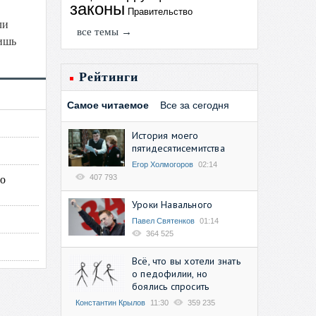
законы
Правительство
ли
все темы →
лишь
Рейтинги
Самое читаемое
Все за сегодня
История моего
пятидесятисемитства
Егор Холмогоров
02:14
го
407 793
Уроки Навального
Павел Святенков
01:14
364 525
Всё, что вы хотели знать
о педофилии, но
боялись спросить
Константин Крылов
11:30
359 235