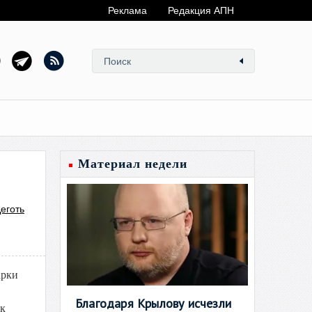
Реклама
Редакция АПН
Материал недели
еготь
арки
Благодаря Крылову исчезли
ик