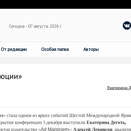
Сегодня - 07 августа 2026 г
От редакции
Особая папка
Авторы
люции»
Екатерина Д
ня» стала одним из ярких событий Шестой Международной Ярм
ткрытии конференции 3 декабря выступили
Екатерина Деготь,
ектор издательство «
Ad
Marginem
»;
Алексей Левинсон
, аналит