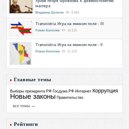
Уроки Игоря Фроянова. К девяностолетию
мастера
Владимир Шульгин
8 992
Transnistria. Игра на минном поле - III
Роман Коноплев
10 215
Transnistria. Игра на минном поле - II
Роман Коноплев
11 178
Главные темы
Коррупция
Выборы президента РФ
Госдума РФ
Интернет
Новые законы
Правительство
все темы →
Рейтинги