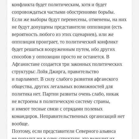
конфликта будет политическим, хотя и будет
сопровождаться частыми обострениями борьбы.
Если же выборы будут перенесены, отменены, на них
не будут допущены представители оппозиции (есть
вероятность любого из этих сценариев), или же
оппозиция проиграет, то политический конфликт
будет решаться вооруженным путем, ибо других
способов у оппозиции просто не останется. В
Афганистане создается три законных политических
структуры: Лойя Джирга, правительство
и парламент. В силу слабого развития афганского
общества, других легальных возможностей для
политика нет. Партии развиты очень слабо, никак
не встроены в политическую систему страны,
и имеют тесные связи с отрядами полевых
командиров. Неправительственных организаций нет
вообще.
Поэтому, если представители Северного альянса
не попадут ни в одну структуру, это вынудит их