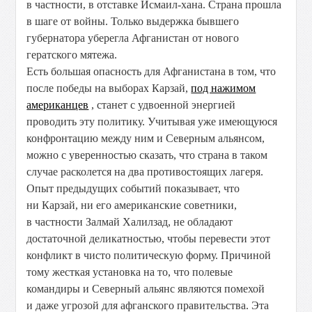
в частности, в отставке Исмаил-хана. Страна прошла
в шаге от войны. Только выдержка бывшего
губернатора уберегла Афганистан от нового
гератского мятежа.
Есть большая опасность для Афганистана в том, что
после победы на выборах Карзай,
под нажимом
американцев
, станет с удвоенной энергией
проводить эту политику. Учитывая уже имеющуюся
конфронтацию между ним и Северным альянсом,
можно с уверенностью сказать, что страна в таком
случае расколется на два противостоящих лагеря.
Опыт предыдущих событий показывает, что
ни Карзай, ни его американские советники,
в частности Залмай Халилзад, не обладают
достаточной деликатностью, чтобы перевести этот
конфликт в чисто политическую форму. Причиной
тому жесткая установка на то, что полевые
командиры и Северный альянс являются помехой
и даже угрозой для афганского правительства. Эта