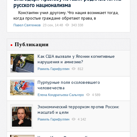
русского национализма
Константин учил другому. Что нация возникает тогда,
когда простые граждане обретают права, в
Павел Святенков
23 сен, 14:48
343 338
Публикации
Как США вызвали у Японии когнитивные
нарушения и амнезию?
Рамиль Гарифуллин
812
Пурпурные поля осоловевшего
человечества
Елена Кондратьева-Сальгеро
4 589
Экономический терроризм против России:
масштаб и цели
Рамиль Гарифуллин
4 142