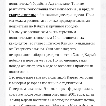
политической борьбы в Афганистане. Точные
результаты голосования пока неизвестны
, и
вряд ли
станут известны
в ближайшие две-три недели. Пока
мы можем располагать только предварительными
подсчетами по Кабулу и крупным городам.
Но мы уже располагаем очень серьезным
политическим заявлением
15 оппозиционных
кандидатов
, во главе с Юнусом Кануни, кандидатом
от Северного альянса. Они заявляют, что
не признают выборы президента, если Хамид Карзай
победит в первом же туре. По их мнению, такая
победа означает, что в ходе голосования произошли
подтасовки.
Это недоверие вызвано политикой Карзая, который
к выборам разорвал коалицию с таджикским
Северным альянсом. Эта коалиция сформировалась
сразу же после окончания операции 2001 года, когда
Хамид Карзай возглавил Переходное правительство,
а глава Северного альянса Моххамед Касым Фахим