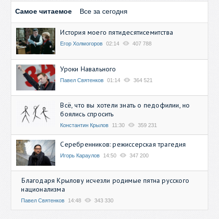
Самое читаемое
Все за сегодня
История моего пятидесятисемитства
Егор Холмогоров
02:14
407 788
Уроки Навального
Павел Святенков
01:14
364 521
Всё, что вы хотели знать о педофилии, но
боялись спросить
Константин Крылов
11:30
359 231
Серебренников: режиссерская трагедия
Игорь Караулов
14:50
347 200
Благодаря Крылову исчезли родимые пятна русского
национализма
Павел Святенков
14:48
343 330