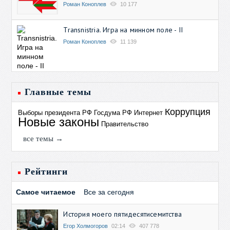
Роман Коноплев
10 177
Transnistria. Игра на минном поле - II
Роман Коноплев
11 139
Главные темы
Коррупция
Выборы президента РФ
Госдума РФ
Интернет
Новые законы
Правительство
все темы →
Рейтинги
Самое читаемое
Все за сегодня
История моего пятидесятисемитства
Егор Холмогоров
02:14
407 778