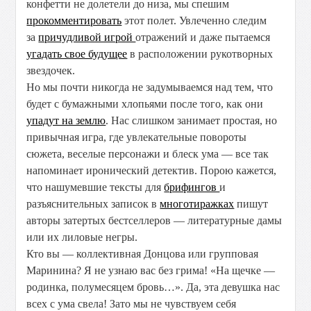
конфетти не долетели до низа, мы спешим
прокомментировать
этот полет. Увлеченно следим
за
причудливой игрой
отражений и даже пытаемся
угадать свое будущее
в расположении рукотворных
звездочек.
Но мы почти никогда не задумываемся над тем, что
будет с бумажными хлопьями после того, как они
упадут на землю
. Нас слишком занимает простая, но
привычная игра, где увлекательные повороты
сюжета, веселые персонажи и блеск ума — все так
напоминает иронический детектив. Порою кажется,
что нашумевшие тексты для
брифингов
и
разъяснительных записок в
многотиражках
пишут
авторы затертых бестселлеров — литературные дамы
или их лиловые негры.
Кто вы — коллективная Донцова или групповая
Маринина? Я не узнаю вас без грима! «На щечке —
родинка, полумесяцем бровь…». Да, эта девушка нас
всех с ума свела! Зато мы не чувствуем себя