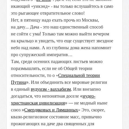
икающий «уикэнд» - вы только вслушайтесь в само
это рыгающее отвратительное слово!
Нет, в пятницу надо ехать прочь из Москвы,
на дачу
..
. Дача
- это наш единственный способ
не сойти с ума
!
Только там
можно выйти
вечером
на крыльцо и увидеть, что еще существует
звездное
небо над нами. А из глубины дома жена напомнит
про супружеский императив
…
Там, среди осенних падающих листьев можно
поразмышлять
,
если не об Общей теории
относительности, то о «
Специальной теории
Путина
».
Или объединить все мировые религии
в единый
вудуизм
-
ваххабизм
.
Или внезапно
догадаться, что непонятная доселе
«
иудео-
христианская цивилизация
» —
не модный ныне
союз
»
Смердяковых и Лямшиных
»
Это, скорее,
квази-религиозное состояние масс, привычно
прожигающих
на даче два священных для