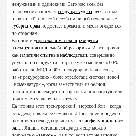
ненужными и одинокими. Зато нас всех без
исключения занимает
грядущая судьба
несчастных
правителей, и в этой всеобъемлющей печали даже
губернаторам
не достает времени и места оглядеться
по сторонам.
Вот они и «
прозевали маневр президента
в осуществлении судебной реформы
». А все прочие,
как
заметили опытные наблюдатели
, совершенно
упустили из виду, что в стране уже сменилось 60%
работников МВД и 80% прокуроров. Более того,
на «прокурорских» была отработана система новой
«номеклатуры», когда заместитель из бедной
провинции переходит по горизонтали в богатую или
поднимается вверх на клеточку.
Да что нам этот прокурорский «морской бой», когда
есть дела, поважнее чем жизнь! Пять дней в неделю
нам просто некогда продохнуть от
информационного
вала
. Лишь в оставшиеся два дня еще можно
подумать о «
вечном
». Да и то, если это не запойно-