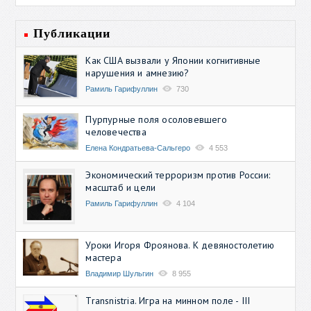
Публикации
Как США вызвали у Японии когнитивные
нарушения и амнезию?
Рамиль Гарифуллин
730
Пурпурные поля осоловевшего
человечества
Елена Кондратьева-Сальгеро
4 553
Экономический терроризм против России:
масштаб и цели
Рамиль Гарифуллин
4 104
Уроки Игоря Фроянова. К девяностолетию
мастера
Владимир Шульгин
8 955
Transnistria. Игра на минном поле - III