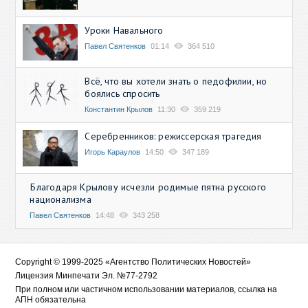
Уроки Навального
Павел Святенков
01:14
364 510
Всё, что вы хотели знать о педофилии, но
боялись спросить
Константин Крылов
11:30
359 219
Серебренников: режиссерская трагедия
Игорь Караулов
14:50
347 189
Благодаря Крылову исчезли родимые пятна русского
национализма
Павел Святенков
14:48
343 258
Copyright © 1999-2025 «Агентство Политических Новостей»
Лицензия Минпечати Эл. №77-2792
При полном или частичном использовании материалов, ссылка на
АПН обязательна