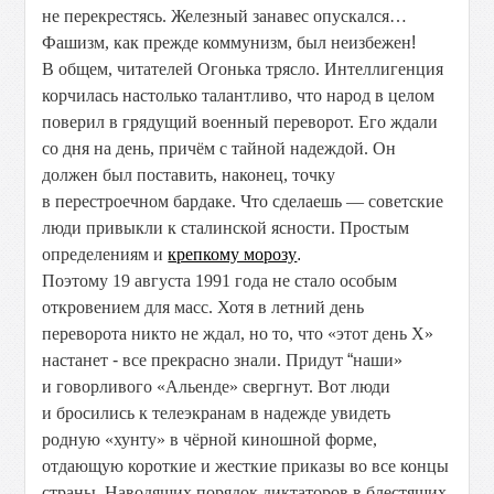
не перекрестясь. Железный занавес опускался…
Фашизм, как прежде коммунизм, был неизбежен
!
В общем, читателей Огонька трясло. Интеллигенция
корчилась настолько талантливо, что народ в целом
поверил в грядущий военный переворот. Его ждали
со дня на день, причём с тайной надеждой. Он
должен был поставить, наконец, точку
в перестроечном бардаке. Что сделаешь — советские
люди привыкли к сталинской ясности. Простым
определениям и
крепкому морозу
.
Поэтому 19 августа 1991 года не стало особым
откровением для масс. Хотя в летний день
переворота никто не ждал, но то, что «этот день Х»
настанет
-
все прекрасно знали. Придут
“
наши»
и говорливого «Альенде» свергнут. Вот люди
и бросились к телеэкранам в надежде увидеть
родную «хунту» в чёрной киношной форме,
отдающую короткие и жесткие приказы во все концы
страны. Наводящих порядок диктаторов в блестящих