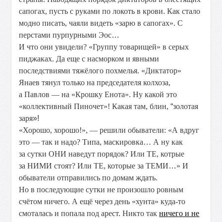
сапогах, пусть с руками по локоть в крови
.
Как стало
модно писать, чаяли видеть «зарю в сапогах». С
перстами пурпурными Эос
…
И что они увидели? «Группу товарищей» в серых
пиджаках. Да еще с насморком и явными
последствиями тяжёлого похмелья. «Диктатор»
Янаев тянул только на председателя колхоза,
а Павлов — на «Крошку Енота». Ну какой это
«коллективный Пиночет»! Какая там, блин,
“
золотая
заря
»!
«Хорошо, хорошо!», — решили обыватели: «А вдруг
это — так и надо? Типа, маскировка… А ну как
за сутки ОНИ наведут порядок?
Или ТЕ, котрые
за НИМИ стоят? Или ТЕ, которые за ТЕМИ
…
» И
обыватели отправились по домам ждать.
Но в последующие сутки не произошло ровным
счётом ничего. А ещё через день «хунта» куда-то
смоталась и попала под арест. Никто так
ничего и не