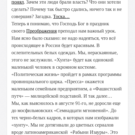
понял
. Зачем эти люди брали власть? Что они хотели
сделать? Почему так быстро сдались, ничего так и не
совершив? Загадка.
Тоска…
Теперь я понимаю, что Господь Бог в праздник
своего
Преображения
преподал нам важный урок.
Нам ясно было сказано: не надо надеяться, что всё
происходящее в России будет красивым. В
ослепительных белых одеждах. Мы, нераскаянные,
этого не заслужили. «Хунта» будет как одинокий
маленький человек в скромном костюме.
«Политическая жизнь» пройдет в рамках программы
провинциального цирка. «Пресса» окажется
маленьким семейным предприятием, а «Фашистский
путч» — милицейской подставой. И так далее…
Мы, как выяснилось в августе 91-го, не доросли еще
до мосфильмовских «Семнадцати мгновений». До
тех черно-белых кадров, в которых нам изображали
«хунту». Мы не дотягивали до цветных сериалов
вроде латиноамериканской «Рабыни Изауры». Это