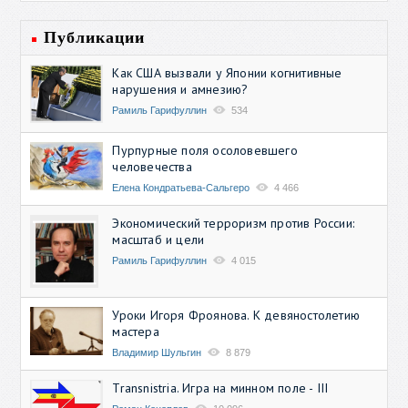
Публикации
Как США вызвали у Японии когнитивные
нарушения и амнезию?
Рамиль Гарифуллин
534
Пурпурные поля осоловевшего
человечества
Елена Кондратьева-Сальгеро
4 466
Экономический терроризм против России:
масштаб и цели
Рамиль Гарифуллин
4 015
Уроки Игоря Фроянова. К девяностолетию
мастера
Владимир Шульгин
8 879
Transnistria. Игра на минном поле - III