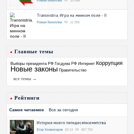
Роман Коноплев
10 096
Transnistria. Игра на минном поле - II
Роман Коноплев
11 056
Главные темы
Коррупция
Выборы президента РФ
Госдума РФ
Интернет
Новые законы
Правительство
все темы →
Рейтинги
Самое читаемое
Все за сегодня
История моего пятидесятисемитства
Егор Холмогоров
02:14
407 752