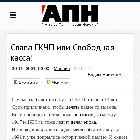
Слава ГКЧП или Свободная
касса!
30.11.-0001, 00:00,
Мнения
0
0
Вадим Нифонтов
Вконтакте
Мой мир
С момента балетного путча ГКЧП прошло 13 лет.
Срок приличный, чтобы
делать
какие-то выводы.
Если проводить привычные
аналогии
, то между
1917 и 1930 гг. тоже лежит
целая эпоха
.
Не знаю, как для кого, а для меня события августа
1991 г. уже покрылись исторической пылью. И сквозь