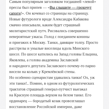
Самым популярным заголовком тогдашней «левой»
прессы был припев — «
Вы слышите — грохочут
сапоги
!».
Он кочевал со страницы на страницу.
Новые футурологи вроде Александра Кабакова
смачно описывали, каким будет страшный
милитаристский путч. Рисовались совершенно
невероятные ужасы. Голод с поеданием конины
и приезжих в Москву
.
Танки, давящие толпу. Просто
расстрелы и
унылые виселицы вдоль Минского
шоссе. По шоссе катились на Запад головы Ельцина,
Яковлева, а голова академика Заславской
и народного депутата Заславского почему-то парно
висели на кольях у Кремлёвской стены.
Но особенно сценаристам удавались танки! Ох, уж
эти танки!.. Помню, в одном из футурологических
трактатов страшный генерал-путчист выезжал
на Красную площадь верхом на белом танке. Его
ординарец — бородатый козак провозглашал
восстановление Российской империи, даже