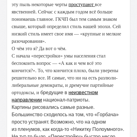
эту пыль некоторые черты
проступают
все
явственней. Сейчас с каждым годом всё больше
понимаешь главное. ГКЧП был тем самым знаком
свыше, который определил стиль нашей эпохи. Сей
низкий стиль имеет свое имя — «крупные и мелкие
разочарования».
О чём это я? Да вот о чём.
С
начала «перестройки» умы населения стал
беспокоить вопрос — «А как и чем всё это
кончится?». То, что кончится плохо, были уверены
решительно все. И самые
,
что ни на есть разлюли-
либеральные демократы, и дремучие партийные
ортодоксы, и
бредущие в
неизвестном
направлении
национал-патриоты.
Картины рисовались самые разные.
Большинство сходилось на том, что «Горбача»
просто устранят. Возможно, что на одном
из пленумов, как когда-то «Никитку Полоумного».
Не тут-то было. «Перестройку» быстро несло