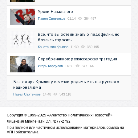
Уроки Навального
Павел Святенков
01:14
364 487
Всё, что вы хотели знать о педофилии, но
боялись спросить
Константин Крылов
11:30
359 195
Серебренников: режиссерская трагедия
Игорь Караулов
14:50
347 164
Благодаря Крылову исчезли родимые пятна русского
национализма
Павел Святенков
14:48
343 118
Copyright © 1999-2025 «Агентство Политических Новостей»
Лицензия Минпечати Эл. №77-2792
При полном или частичном использовании материалов, ссылка на
АПН обязательна