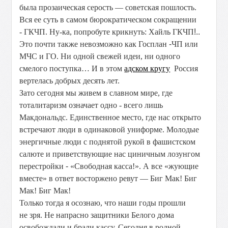
была прозаическая серость — советская пошлость.
Вся ее суть в самом бюрократическом сокращении
- ГКЧП. Ну-ка, попробуте крикнуть: Хайль ГКЧП
!..
Это
почти также невозможно как Госплан
-
ЧП
или
МЧС и ГО. Ни одной свежей идеи, ни одного
смелого поступка… И в этом
адском кругу
Россия
вертелась добрых десять лет.
Зато сегодня мы живем в славном мире, где
тоталитаризм означает одно - всего лишь
Макдональдс. Единственное место, где нас открыто
встречают люди в одинаковой
униформе. Молодые
энергичные люди с поднятой рукой в фашистском
салюте и приветствующие нас циничным
лозунгом
перестройки
-
«Свободная касса!». А все «жующие
вместе» в ответ восторжено ревут — Биг Мак! Биг
Мак! Биг Мак!
Только тогда я осознаю, что наши годы прошли
не зря. Не напрасно защитники Белого дома
освобождали и брали кассу. Сегодня в родной