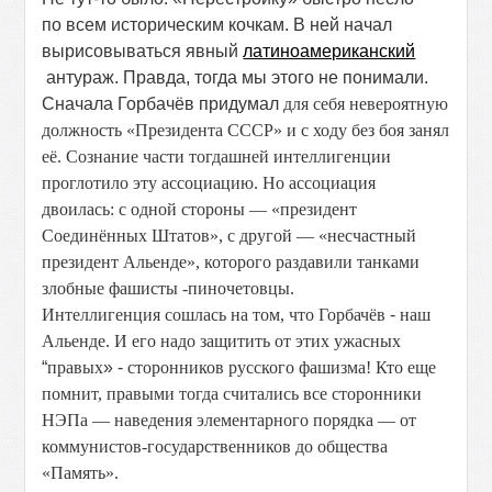
по всем историческим кочкам. В ней начал
вырисовываться явный
латиноамериканский
антураж. Правда, тогда мы этого не понимали.
Сначала Горбачёв придумал
для себя невероятную
должность «Президента СССР» и с ходу без боя занял
её. Сознание части тогдашней интеллигенции
проглотило эту ассоциацию. Но ассоциация
двоилась: с одной стороны — «президент
Соединённых Штатов», с другой — «несчастный
президент Альенде», которого раздавили танками
злобные фашисты -пиночетовцы.
Интеллигенция сошлась на том, что Горбачёв
-
наш
Альенде. И его надо защитить от этих ужасных
“
правых
» -
сторонников русского фашизма! Кто еще
помнит, правыми тогда считались все сторонники
НЭПа — наведения элементарного порядка — от
коммунистов-государственников до общества
«Память».