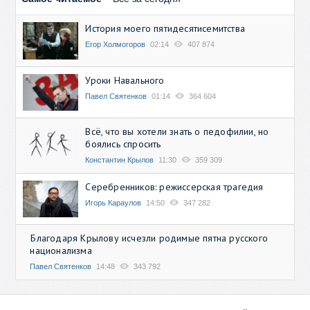
История моего пятидесятисемитства
Егор Холмогоров
02:14
407 874
Уроки Навального
Павел Святенков
01:14
364 604
Всё, что вы хотели знать о педофилии, но
боялись спросить
Константин Крылов
11:30
359 309
Серебренников: режиссерская трагедия
Игорь Караулов
14:50
347 282
Благодаря Крылову исчезли родимые пятна русского
национализма
Павел Святенков
14:48
343 792