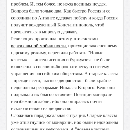
проблем
.
И, тем более
,
не из-за военных неудач.
Вопроса
было только два. Как быстро Россия и ее
союзники по Антанте одержат победу и когда Россия
получит вожделенный Константинополь, чтоб
превратиться в мировую державу.
Революция произошла потому, что системы
вертикальной мобильности
, присущие закосневшему
царскому режиму, перестали работать.
“
Новые
классы
» —
интеллигенция и буржуазия
-
не были
включены в сословно-бюрократическую систему
управления российским обществом. А старые классы
-
прежде всего
,
высшее дворянство
-
были крайне
недовольны реформами Николая Второго. Ведь они
подрывали их благосостояние. Позиции монархии
неизбежно ослабли, ибо она опиралась почти
исключительно на дворянство.
Сложилась парадоксальная ситуация. Старые классы
уже отшатнулись от монархии, ибо были недовольны
ослабившими их реформами. А
“
новым классам
»