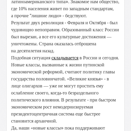
латиноамериканского типа
».
Знакомое нам общество,
где 10% населения живет по западным стандартам,
а прочие
“
лишние люди
» -
бедствуют.
Результат двух революция
-
Февраля и Октября
-
был
чудовищно непоправим. Образованный класс России
был вырезан, а все его культурные достижения —
уничтожены. Страна оказалась отброшена
на десятилетия назад.
Подобная ситуация
складывается
в России и сегодня.
Новые классы, вызванные к жизни путинской
экономической реформой, считают политику главы
государства половинчатой. «Великие князья»
-
в
лице олигархов — уже не могут простить ему
ослабление своего, когда-то безраздельного
политического влияния. В результате
-
при быстром
экономическом рост
немодернизируемая
президентоцентричная система еще быстрее
становится архаичной.
Да, наши «новые классы
»
пока поддерживают