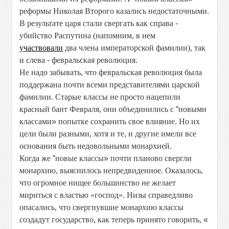
реформы Николая Второго казались недостаточными.
В результате царя стали свергать как справа
-
убийство Распутина (напомним, в нем
участвовали
два члена императорской фамилии), так
и слева
-
февральская революция
.
Не надо забывать, что февральская революция была
поддержана почти всеми представителями царской
фамилии. Старые классы не просто нацепили
красный бант Февраля, они объединились с
“
новыми
классами
»
попытке сохранить свое влияние
.
Но их
цели были разными, хотя и те
,
и другие имели все
основания быть недовольными монархией.
Когда же
“
новые классы
»
почти планово свергли
монархию, выяснилось непредвиденное. Оказалось,
что огромное нищее большинство не желает
мириться с властью «господ». Низы справедливо
опасались, что свергнувшие монархию классы
создадут государство
,
как теперь принято говорить,
«