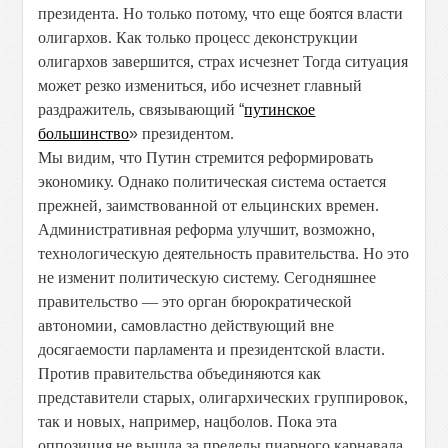
президента. Но только потому, что еще боятся власти
олигархов. Как только процесс деконструкции
олигархов завершится, страх исчезнет Тогда ситуация
может резко измениться, ибо исчезнет главный
раздражитель, связывающий
“
путинское
большинство
»
президентом.
Мы видим, что Путин стремится реформировать
экономику. Однако политическая система остается
прежней, заимствованной от ельцинских времен.
Административная реформа улучшит, возможно
,
технологическую деятельность правительства. Но это
не изменит политическую систему. Сегодняшнее
правительство — это орган бюрократической
автономии, самовластно действующий вне
досягаемости парламента и президентской власти.
Против правительства объединяются как
представители старых, олигархических группировок,
так и новых, например, нацболов. Пока эта
оппозиция не вышла за пределы пиарного карнавала.