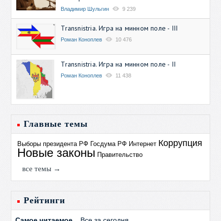
Владимир Шульгин
9 239
Transnistria. Игра на минном поле - III
Роман Коноплев
10 476
Transnistria. Игра на минном поле - II
Роман Коноплев
11 438
Главные темы
Коррупция
Выборы президента РФ
Госдума РФ
Интернет
Новые законы
Правительство
все темы →
Рейтинги
Самое читаемое
Все за сегодня