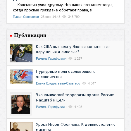
Константин учил другому. Что нация возникает тогда,
когда простые граждане обретают права, в
Павел Святенков
23 сен, 14:48
343 799
Публикации
Как США вызвали у Японии когнитивные
нарушения и амнезию?
Рамиль Гарифуллин
1 257
Пурпурные поля осоловевшего
человечества
Елена Кондратьева-Сальгеро
4 847
Экономический терроризм против России:
масштаб и цели
Рамиль Гарифуллин
4 408
Уроки Игоря Фроянова. К девяностолетию
мастера