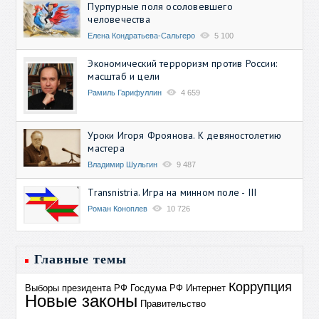
Пурпурные поля осоловевшего
человечества
Елена Кондратьева-Сальгеро
5 100
Экономический терроризм против России:
масштаб и цели
Рамиль Гарифуллин
4 659
Уроки Игоря Фроянова. К девяностолетию
мастера
Владимир Шульгин
9 487
Transnistria. Игра на минном поле - III
Роман Коноплев
10 726
Главные темы
Коррупция
Выборы президента РФ
Госдума РФ
Интернет
Новые законы
Правительство