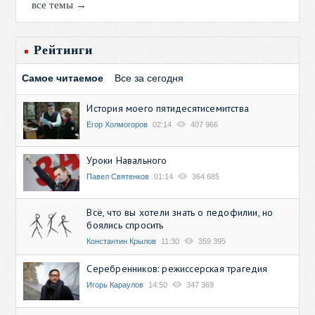
все темы →
Рейтинги
Самое читаемое
Все за сегодня
История моего пятидесятисемитства
Егор Холмогоров
02:14
407 966
Уроки Навального
Павел Святенков
01:14
364 685
Всё, что вы хотели знать о педофилии, но
боялись спросить
Константин Крылов
11:30
359 395
Серебренников: режиссерская трагедия
Игорь Караулов
14:50
347 369