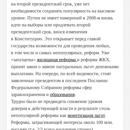
на второй президентский срок, уже нет
необходимости сохранять популярность на высоком
уровне. Путин не имеет намерений в 2008-м вновь
идти на выборы или продлевать второй
президентский срок, внося изменения
в Конституцию. Это открывает перед главой
государства возможности для проведения любых,
в том числе и самых непопулярных, реформ. Уже
«запущены»
жилищная реформа
и реформа ЖКХ,
принят закон о замене натуральных льгот денежными
выплатами. На очереди, по всей видимости, стоят
заявленные президентом в последнем Послании
Федеральному Собранию реформы сфер
здравоохранения и
образования
.
Трудно было не предвидеть снижение уровня
доверия к действующей власти в результате столь
непопулярной реформы как
монетизация льгот
.
Реформы, затрагивающей интересы около 100 млн.
россиян (т.е. 2/3 всего населения страны).