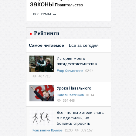
законы
Правительство
все темы →
Рейтинги
Самое читаемое
Все за сегодня
История моего
пятидесятисемитства
Егор Холмогоров
02:14
407 713
Уроки Навального
Павел Святенков
01:14
364 448
Всё, что вы хотели знать
о педофилии, но
боялись спросить
Константин Крылов
11:30
359 157