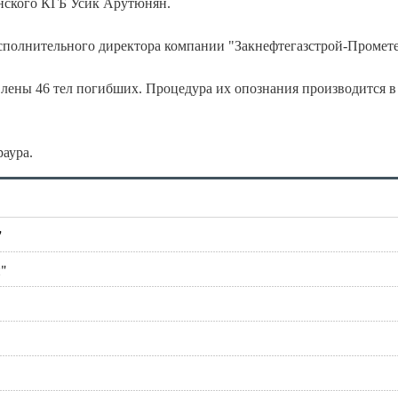
нского КГБ Усик Арутюнян.
сполнительного директора компании "Закнефтегазстрой-Промете
лены 46 тел погибших. Процедура их опознания производится в
раура.
"
й"