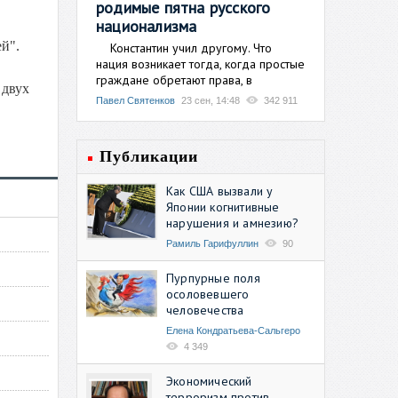
родимые пятна русского
национализма
й".
Константин учил другому. Что
нация возникает тогда, когда простые
граждане обретают права, в
 двух
Павел Святенков
23 сен, 14:48
342 911
Публикации
Как США вызвали у
Японии когнитивные
нарушения и амнезию?
Рамиль Гарифуллин
90
Пурпурные поля
осоловевшего
человечества
Елена Кондратьева-Сальгеро
4 349
Экономический
терроризм против