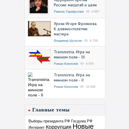
России: масштаб и цели
Рамиль Гарифуллин
3 897
Уроки Игоря Фроянова.
К девяностолетию
мастера
Владимир Шульгин
8 759
Transnistria. Игра на
минном поле - III
Роман Коноплев
9 978
Transnistria. Игра на
минном поле - II
Роман Коноплев
10 938
Главные темы
Выборы президента РФ
Госдума РФ
Новые
Коррупция
Интернет