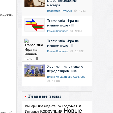
К девяностолетию
мастера
Владимир Шульгин
8 743
Андреем
Transnistria. Игра на
минном поле - III
Роман Коноплев
9 961
Transnistria. Игра на
минном поле - II
Роман Коноплев
10 922
Хроники пикирующего
передозировщика
Елена Кондратьева-Сальгеро
11 484
Главные темы
Выборы президента РФ
Госдума РФ
Новые
Коррупция
Интернет
щенный