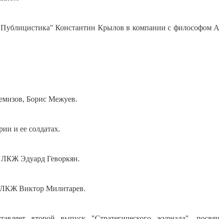
"Публицистика" Константин Крылов в компании с философом 
емизов, Борис Межуев.
ии и ее солдатах.
а ЛКЖ Эдуард Геворкян.
й ЛКЖ Виктор Милитарев.
авляет второй выпуск "Стратегического журнала", посвя