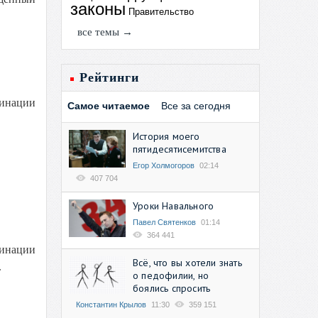
законы
Правительство
все темы →
Рейтинги
минации
Самое читаемое
Все за сегодня
История моего
пятидесятисемитства
Егор Холмогоров
02:14
407 704
Уроки Навального
Павел Святенков
01:14
364 441
инации
Всё, что вы хотели знать
.
о педофилии, но
боялись спросить
Константин Крылов
11:30
359 151