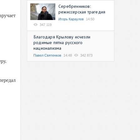
Серебренников:
режиссерская трагедия
вручает
Игорь Караулов
14:50
347 119
Благодаря Крылову исчезли
родимые пятна русского
национализма
Павел Святенков
14:48
342 873
ру.
передал