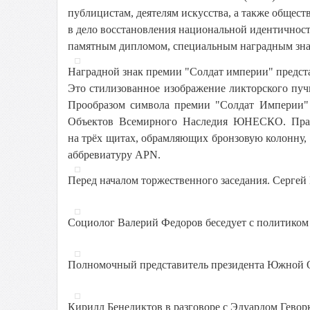
публицистам, деятелям искусства, а также общес
в дело восстановления национальной идентичност
памятным дипломом, специальным наградным зна
Наградной знак премии "Солдат империи" предста
Это стилизованное изображение ликторского пу
Прообразом символа премии "Солдат Империи" 
Объектов Всемирного Наследия ЮНЕСКО. Правд
на трёх щитах, обрамляющих бронзовую колонну
аббревиатуру APN.
Перед началом торжественного заседания. Сергей
Социолог Валерий Федоров беседует с политико
Полномочный представитель президента Южной О
Кирилл Бенедиктов в разговоре с Эдуардом Гевор