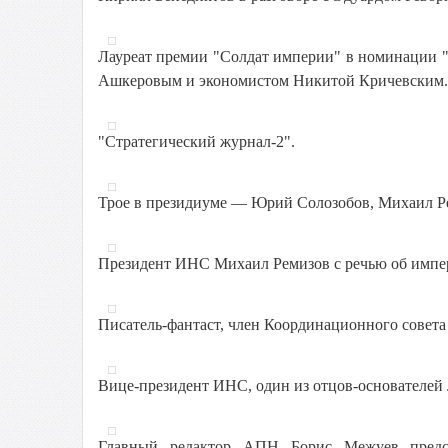
Лауреат премии "Солдат империи" в номинации 
Ашкеровым и экономистом Никитой Кричевским.
"Стратегический журнал-2".
Трое в президиуме — Юрий Солозобов, Михаил Р
Президент ИНС Михаил Ремизов с речью об импер
Писатель-фантаст, член Координационного совет
Вице-президент ИНС, один из отцов-основателе
Главный редактор АПН Борис Межуев предст