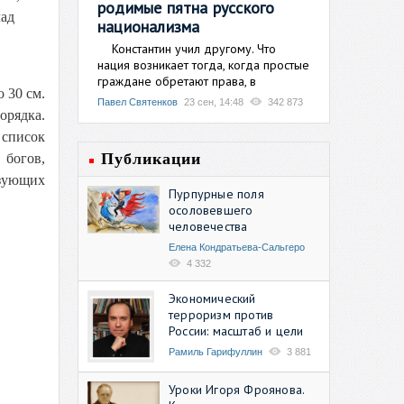
родимые пятна русского
лад
национализма
Константин учил другому. Что
нация возникает тогда, когда простые
граждане обретают права, в
 30 см.
Павел Святенков
23 сен, 14:48
342 873
орядка.
 список
Публикации
 богов,
азующих
Пурпурные поля
осоловевшего
человечества
Елена Кондратьева-Сальгеро
4 332
Экономический
терроризм против
России: масштаб и цели
Рамиль Гарифуллин
3 881
Уроки Игоря Фроянова.