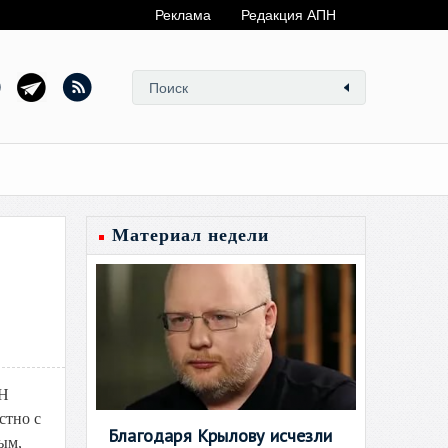
Реклама
Редакция АПН
Материал недели
ПН
стно с
Благодаря Крылову исчезли
ым,