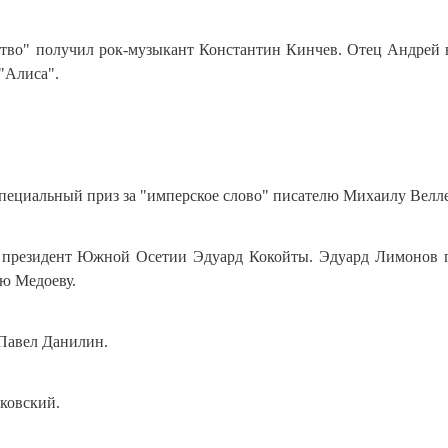
во" получил рок-музыкант Константин Кинчев. Отец Андрей 
"Алиса".
пециальный приз за "имперское слово" писателю Михаилу Велле
л президент Южной Осетии Эдуард Кокойты. Эдуард Лимонов 
ю Медоеву.
Павел Данилин.
лковский.