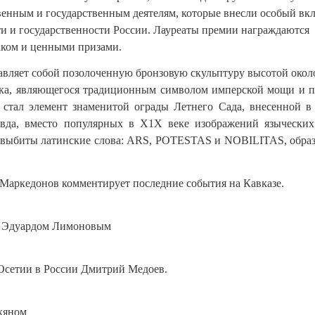
твенным и государственным деятелям, которые внесли особый вк
и и государственности России. Лауреаты премии награждаются
ком и ценными призами.
вляет собой позолоченную бронзовую скульптуру высотой около
чка, являющегося традиционным символом имперской мощи и п
стал элемент знаменитой ограды Летнего Сада, внесенной в
а, вместо популярных в Х1Х веке изображений языческих
, выбиты латинские слова: ARS, POTESTAS и NOBILITAS, обр
 Маркедонов комментирует последние события на Кавказе.
м Эдуардом Лимоновым
сетии в России Дмитрий Медоев.
кяном