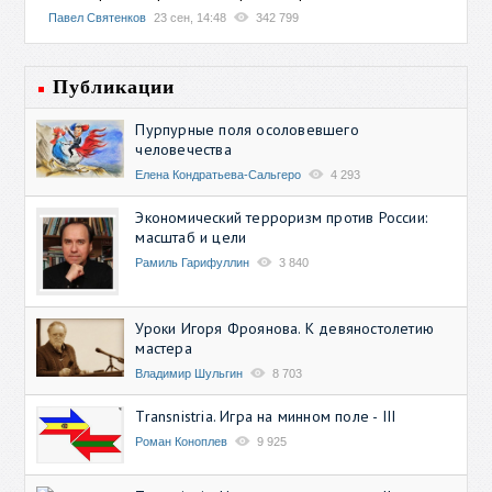
Павел Святенков
23 сен, 14:48
342 799
Публикации
Пурпурные поля осоловевшего
человечества
Елена Кондратьева-Сальгеро
4 293
Экономический терроризм против России:
масштаб и цели
Рамиль Гарифуллин
3 840
Уроки Игоря Фроянова. К девяностолетию
мастера
Владимир Шульгин
8 703
Transnistria. Игра на минном поле - III
Роман Коноплев
9 925