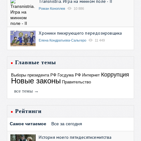
Transnistria. Игра на минном поле - II
Роман Коноплев
10 886
Хроники пикирующего передозировщика
Елена Кондратьева-Сальгеро
11 449
Главные темы
Коррупция
Выборы президента РФ
Госдума РФ
Интернет
Новые законы
Правительство
все темы →
Рейтинги
Самое читаемое
Все за сегодня
История моего пятидесятисемитства