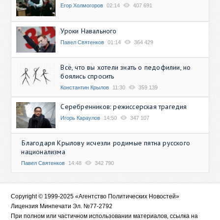
Егор Холмогоров
02:14
407 691
Уроки Навального
Павел Святенков
01:14
364 429
Всё, что вы хотели знать о педофилии, но
боялись спросить
Константин Крылов
11:30
359 139
Серебренников: режиссерская трагедия
Игорь Караулов
14:50
347 107
Благодаря Крылову исчезли родимые пятна русского
национализма
Павел Святенков
14:48
342 790
Copyright © 1999-2025 «Агентство Политических Новостей»
Лицензия Минпечати Эл. №77-2792
При полном или частичном использовании материалов, ссылка на