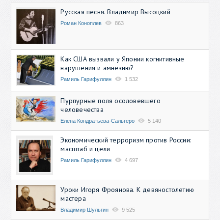
Русская песня. Владимир Высоцкий
Роман Коноплев
863
Как США вызвали у Японии когнитивные
нарушения и амнезию?
Рамиль Гарифуллин
1 532
Пурпурные поля осоловевшего
человечества
Елена Кондратьева-Сальгеро
5 140
Экономический терроризм против России:
масштаб и цели
Рамиль Гарифуллин
4 697
Уроки Игоря Фроянова. К девяностолетию
мастера
Владимир Шульгин
9 525