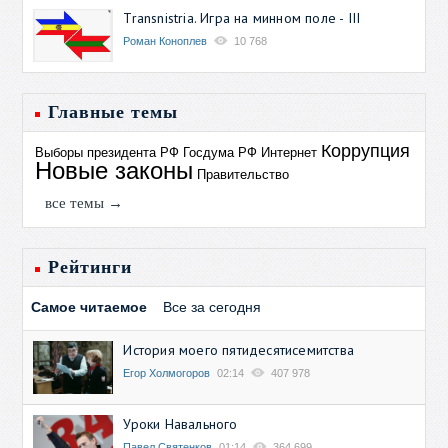
Transnistria. Игра на минном поле - III
Роман Коноплев
10 768
Главные темы
Коррупция
Выборы президента РФ
Госдума РФ
Интернет
Новые законы
Правительство
все темы →
Рейтинги
Самое читаемое
Все за сегодня
История моего пятидесятисемитства
Егор Холмогоров
02:14
407 978
Уроки Навального
Павел Святенков
01:14
364 699