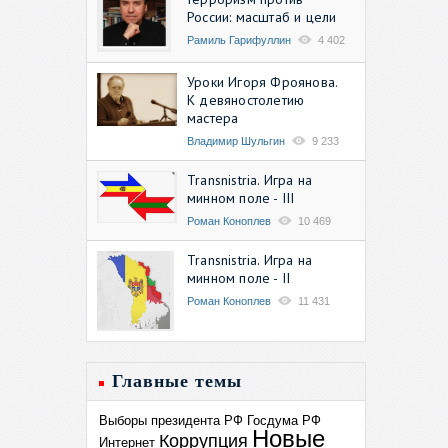
России: масштаб и цели
Рамиль Гарифуллин
4 402
Уроки Игоря Фроянова.
К девяностолетию
мастера
Владимир Шульгин
9 233
Transnistria. Игра на
минном поле - III
Роман Коноплев
10 469
Transnistria. Игра на
минном поле - II
Роман Коноплев
11 431
Главные темы
Выборы президента РФ
Госдума РФ
Новые
Коррупция
Интернет