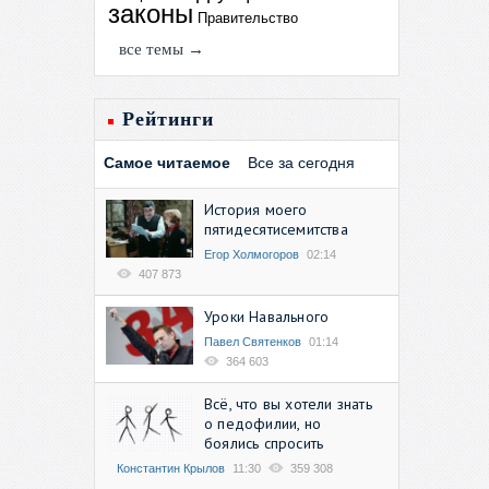
законы
Правительство
все темы →
Рейтинги
Самое читаемое
Все за сегодня
История моего
пятидесятисемитства
Егор Холмогоров
02:14
407 873
Уроки Навального
Павел Святенков
01:14
364 603
Всё, что вы хотели знать
о педофилии, но
боялись спросить
Константин Крылов
11:30
359 308