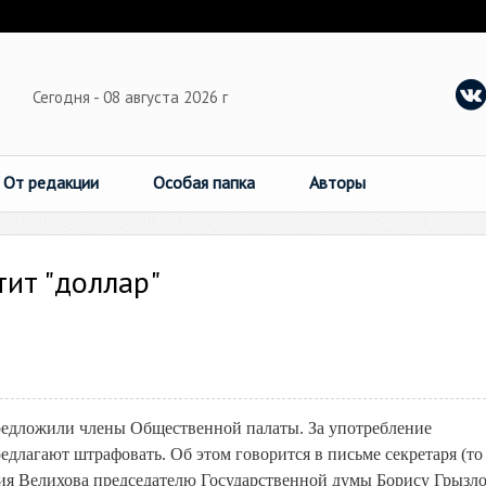
Сегодня - 08 августа 2026 г
От редакции
Особая папка
Авторы
ит "доллар"
предложили члены Общественной палаты. За употребление
лагают штрафовать. Об этом говорится в письме секретаря (то 
ия Велихова председателю Государственной думы Борису Грызло