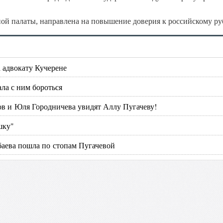
ой палаты, направлена на повышение доверия к российскому ру
 адвокату Кучерене
ла с ним бороться
ов и Юля Городничева увидят Аллу Пугачеву!
шку"
баева пошла по стопам Пугачевой