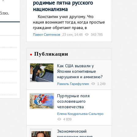
родимые пятна русского
национализма
блю.
Константин учил другому. Что
нация возникает тогда, когда простые
граждане обретают права, в
Павел Святенков
23 сен, 14:48
343 785
Публикации
Как США вызвали у
Японии когнитивные
нарушения и амнезию?
Рамиль Гарифуллин
1 249
Пурпурные поля
осоловевшего
человечества
Елена Кондратьева-Сальгеро
4 839
Экономический
терроризм против