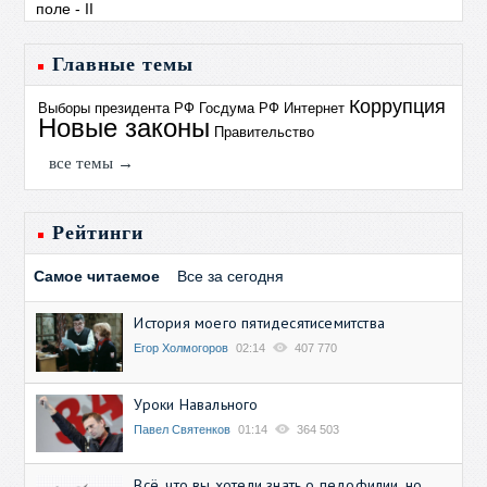
Главные темы
Коррупция
Выборы президента РФ
Госдума РФ
Интернет
Новые законы
Правительство
все темы →
Рейтинги
Самое читаемое
Все за сегодня
История моего пятидесятисемитства
Егор Холмогоров
02:14
407 770
Уроки Навального
Павел Святенков
01:14
364 503
Всё, что вы хотели знать о педофилии, но