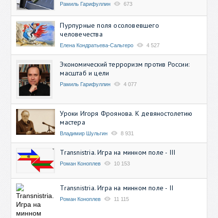
Рамиль Гарифуллин
673
Пурпурные поля осоловевшего
человечества
Елена Кондратьева-Сальгеро
4 527
Экономический терроризм против России:
масштаб и цели
Рамиль Гарифуллин
4 077
Уроки Игоря Фроянова. К девяностолетию
мастера
Владимир Шульгин
8 931
Transnistria. Игра на минном поле - III
Роман Коноплев
10 153
Transnistria. Игра на минном поле - II
Роман Коноплев
11 115