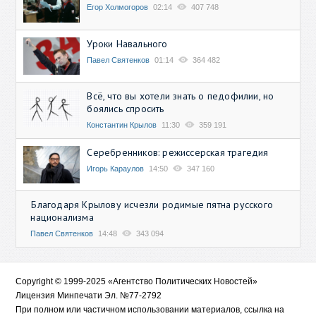
Егор Холмогоров
02:14
407 748
Уроки Навального
Павел Святенков
01:14
364 482
Всё, что вы хотели знать о педофилии, но
боялись спросить
Константин Крылов
11:30
359 191
Серебренников: режиссерская трагедия
Игорь Караулов
14:50
347 160
Благодаря Крылову исчезли родимые пятна русского
национализма
Павел Святенков
14:48
343 094
Copyright © 1999-2025 «Агентство Политических Новостей»
Лицензия Минпечати Эл. №77-2792
При полном или частичном использовании материалов, ссылка на