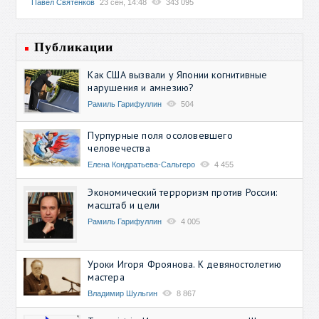
Павел Святенков
23 сен, 14:48
343 095
Публикации
Как США вызвали у Японии когнитивные
нарушения и амнезию?
Рамиль Гарифуллин
504
Пурпурные поля осоловевшего
человечества
Елена Кондратьева-Сальгеро
4 455
Экономический терроризм против России:
масштаб и цели
Рамиль Гарифуллин
4 005
Уроки Игоря Фроянова. К девяностолетию
мастера
Владимир Шульгин
8 867