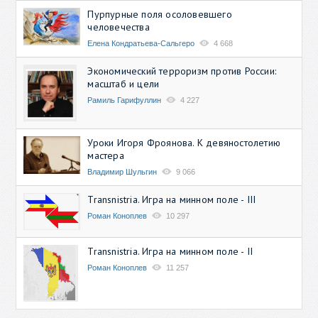
Пурпурные поля осоловевшего
человечества
Елена Кондратьева-Сальгеро
4 668
Экономический терроризм против России:
масштаб и цели
Рамиль Гарифуллин
4 227
Уроки Игоря Фроянова. К девяностолетию
мастера
Владимир Шульгин
9 066
Transnistria. Игра на минном поле - III
Роман Коноплев
10 297
Transnistria. Игра на минном поле - II
Роман Коноплев
11 257