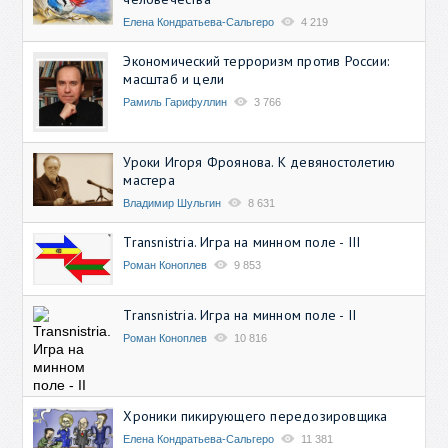
Елена Кондратьева-Сальгеро
4 219
Экономический терроризм против России:
масштаб и цели
Рамиль Гарифуллин
3 766
Уроки Игоря Фроянова. К девяностолетию
мастера
Владимир Шульгин
8 631
Transnistria. Игра на минном поле - III
Роман Коноплев
9 853
Transnistria. Игра на минном поле - II
Роман Коноплев
10 816
Хроники пикирующего передозировщика
Елена Кондратьева-Сальгеро
11 381