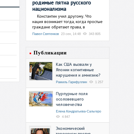
родимые пятна русского
национализма
Константин учил другому. Что
нация возникает тогда, когда простые
граждане обретают права, в
Павел Святенков
23 сен, 14:48
343 805
Публикации
Как США вызвали у
Японии когнитивные
нарушения и амнезию?
Рамиль Гарифуллин
1 257
Пурпурные поля
осоловевшего
человечества
Елена Кондратьева-Сальгеро
4 847
Экономический
терроризм против