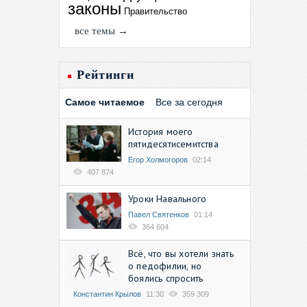
законы
Правительство
все темы →
Рейтинги
Самое читаемое
Все за сегодня
История моего
пятидесятисемитства
Егор Холмогоров
02:14
407 874
Уроки Навального
Павел Святенков
01:14
364 604
Всё, что вы хотели знать
о педофилии, но
боялись спросить
Константин Крылов
11:30
359 309