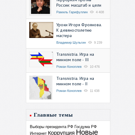
России: масштаб и цели
Рамиль Гарифуллин
4 408
Уроки Игоря Фроянова.
К девяностолетию
мастера
Владимир Шульгин
9 239
Transnistria. Игра на
минном поле - III
Роман Коноплев
10 476
Transnistria. Игра на
минном поле - II
Роман Коноплев
11 438
Главные темы
Выборы президента РФ
Госдума РФ
Новые
Коррупция
Интернет