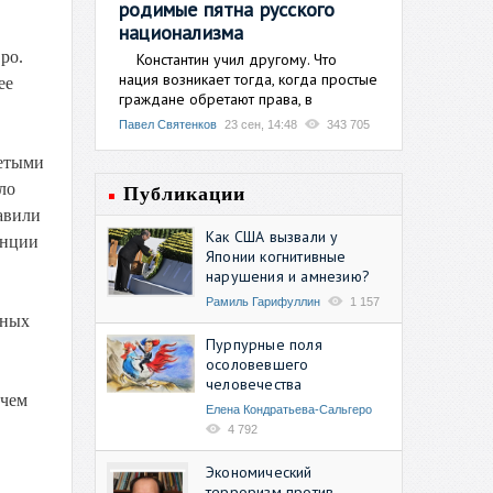
родимые пятна русского
национализма
ро.
Константин учил другому. Что
нация возникает тогда, когда простые
ее
граждане обретают права, в
Павел Святенков
23 сен, 14:48
343 705
детыми
ло
Публикации
авили
Как США вызвали у
анции
Японии когнитивные
нарушения и амнезию?
Рамиль Гарифуллин
1 157
тных
Пурпурные поля
осоловевшего
человечества
 чем
Елена Кондратьева-Сальгеро
4 792
Экономический
терроризм против