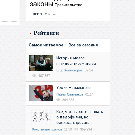
законы
Правительство
все темы →
Рейтинги
Самое читаемое
Все за сегодня
История моего
пятидесятисемитства
Егор Холмогоров
02:14
407 857
Уроки Навального
Павел Святенков
01:14
364 588
Всё, что вы хотели знать
о педофилии, но
боялись спросить
Константин Крылов
11:30
359 294