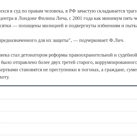
хся в суд по правам человека, в РФ зачастую складывается траг
ентра в Лондоне Филипа Лича, с 2001 года как минимум пять ч
есятки — похищены милицией и подвергнуты избиениям и пытк
предназначенного для их защиты", — подчеркивает Ф.Лич.
овека стал детонатором реформы правоохранительной и судебно
 было отправлено более двух третей старого, коррумпированног
 жертвами становятся не преступники в погонах, а граждане, сум
воту.