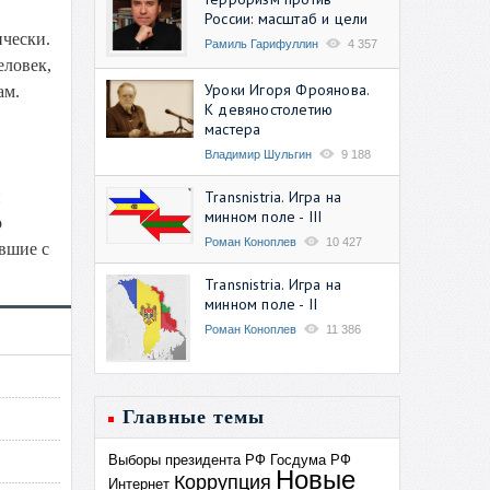
России: масштаб и цели
ически.
Рамиль Гарифуллин
4 357
еловек,
Уроки Игоря Фроянова.
ам.
К девяностолетию
мастера
Владимир Шульгин
9 188
Transnistria. Игра на
й
минном поле - III
о
Роман Коноплев
10 427
евшие с
Transnistria. Игра на
минном поле - II
Роман Коноплев
11 386
Главные темы
Выборы президента РФ
Госдума РФ
Новые
Коррупция
Интернет