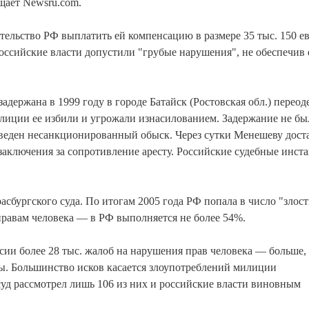
щает Newsru.com.
тельство РФ выплатить ей компенсацию в размере 35 тыс. 150 ев
ссийские власти допустили "грубые нарушения", не обеспечив 
адержана в 1999 году в городе Батайск (Ростовская обл.) перео
лиции ее избили и угрожали изнасилованием. Задержание не бы
оведен несанкционированный обыск. Через сутки Менешеву дост
 заключения за сопротивление аресту. Российские судебные инст
асбургского суда. По итогам 2005 года РФ попала в число "злос
равам человека — в РФ выполняется не более 54%.
ссии более 28 тыс. жалоб на нарушения прав человека — больше,
ы. Большинство исков касается злоупотреблений милиции
уд рассмотрел лишь 106 из них и российские власти виновным