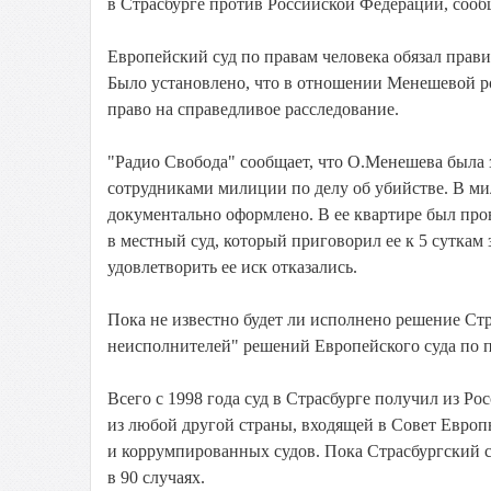
в Страсбурге против Российской Федерации, сооб
Европейский суд по правам человека обязал прави
Было установлено, что в отношении Менешевой ро
право на справедливое расследование.
"Радио Свобода" сообщает, что О.Менешева была з
сотрудниками милиции по делу об убийстве. В ми
документально оформлено. В ее квартире был пр
в местный суд, который приговорил ее к 5 суткам
удовлетворить ее иск отказались.
Пока не известно будет ли исполнено решение Стр
неисполнителей" решений Европейского суда по п
Всего с 1998 года суд в Страсбурге получил из Ро
из любой другой страны, входящей в Совет Европ
и коррумпированных судов. Пока Страсбургский с
в 90 случаях.