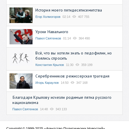
История моего пятидесятисемитства
Егор Холмогоров
02:14
407 755
Уроки Навального
Павел Святенков
01:14
364 490
Всё, что вы хотели знать о педофилии, но
боялись спросить
Константин Крылов
11:30
359 199
Серебренников: режиссерская трагедия
Игорь Караулов
14:50
347 168
Благодаря Крылову исчезли родимые пятна русского
национализма
Павел Святенков
14:48
343 133
Copyright © 1999-2025 «Агентство Политических Новостей»