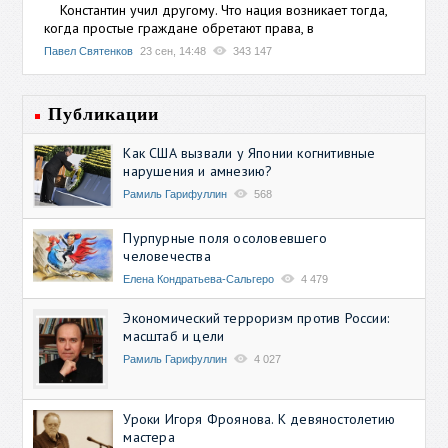
Константин учил другому. Что нация возникает тогда,
когда простые граждане обретают права, в
Павел Святенков
23 сен, 14:48
343 147
Публикации
Как США вызвали у Японии когнитивные
нарушения и амнезию?
Рамиль Гарифуллин
568
Пурпурные поля осоловевшего
человечества
Елена Кондратьева-Сальгеро
4 479
Экономический терроризм против России:
масштаб и цели
Рамиль Гарифуллин
4 027
Уроки Игоря Фроянова. К девяностолетию
мастера