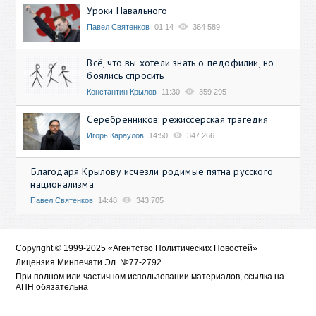
Уроки Навального
Павел Святенков
01:14
364 589
Всё, что вы хотели знать о педофилии, но
боялись спросить
Константин Крылов
11:30
359 295
Серебренников: режиссерская трагедия
Игорь Караулов
14:50
347 266
Благодаря Крылову исчезли родимые пятна русского
национализма
Павел Святенков
14:48
343 705
Copyright © 1999-2025 «Агентство Политических Новостей»
Лицензия Минпечати Эл. №77-2792
При полном или частичном использовании материалов, ссылка на
АПН обязательна