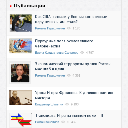
Публикации
Как США вызвали у Японии когнитивные
нарушения и амнезию?
Рамиль Гарифуллин
1 170
Пурпурные поля осоловевшего
человечества
Елена Кондратьева-Сальгеро
4 797
Экономический терроризм против России:
масштаб и цели
Рамиль Гарифуллин
4 361
Уроки Игоря Фроянова. К девяностолетию
мастера
Владимир Шульгин
9 193
Transnistria. Игра на минном поле - III
Роман Коноплев
10 432