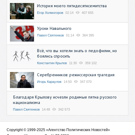
История моего пятидесятисемитства
Егор Холмогоров
02:14
407 655
Уроки Навального
Павел Святенков
01:14
364 395
Всё, что вы хотели знать о педофилии, но
боялись спросить
Константин Крылов
11:30
359 102
Серебренников: режиссерская трагедия
Игорь Караулов
14:50
347 070
Благодаря Крылову исчезли родимые пятна русского
национализма
Павел Святенков
14:48
342 573
Copyright © 1999-2025 «Агентство Политических Новостей»