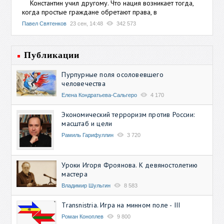
Константин учил другому. Что нация возникает тогда,
когда простые граждане обретают права, в
Павел Святенков
23 сен, 14:48
342 573
Публикации
Пурпурные поля осоловевшего
человечества
Елена Кондратьева-Сальгеро
4 170
Экономический терроризм против России:
масштаб и цели
Рамиль Гарифуллин
3 720
Уроки Игоря Фроянова. К девяностолетию
мастера
Владимир Шульгин
8 583
Transnistria. Игра на минном поле - III
Роман Коноплев
9 800