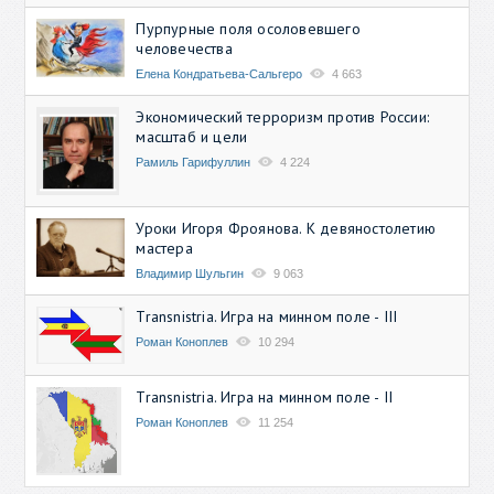
Пурпурные поля осоловевшего
человечества
Елена Кондратьева-Сальгеро
4 663
Экономический терроризм против России:
масштаб и цели
Рамиль Гарифуллин
4 224
Уроки Игоря Фроянова. К девяностолетию
мастера
Владимир Шульгин
9 063
Transnistria. Игра на минном поле - III
Роман Коноплев
10 294
Transnistria. Игра на минном поле - II
Роман Коноплев
11 254