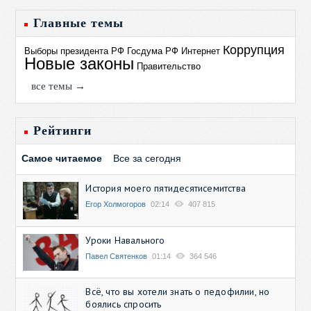
Главные темы
Коррупция
Выборы президента РФ
Госдума РФ
Интернет
Новые законы
Правительство
все темы →
Рейтинги
Самое читаемое
Все за сегодня
История моего пятидесятисемитства
Егор Холмогоров
02:14
407 815
Уроки Навального
Павел Святенков
01:14
364 546
Всё, что вы хотели знать о педофилии, но
боялись спросить