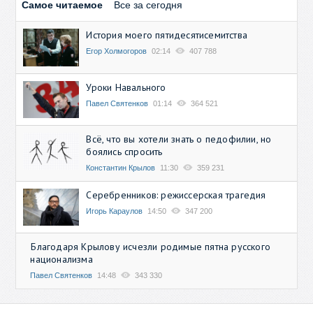
Самое читаемое
Все за сегодня
История моего пятидесятисемитства
Егор Холмогоров
02:14
407 788
Уроки Навального
Павел Святенков
01:14
364 521
Всё, что вы хотели знать о педофилии, но
боялись спросить
Константин Крылов
11:30
359 231
Серебренников: режиссерская трагедия
Игорь Караулов
14:50
347 200
Благодаря Крылову исчезли родимые пятна русского
национализма
Павел Святенков
14:48
343 330