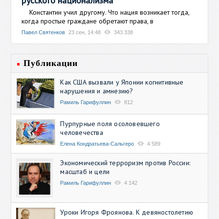
русского национализма
Константин учил другому. Что нация возникает тогда,
когда простые граждане обретают права, в
Павел Святенков
23 сен, 14:48
343 338
Публикации
Как США вызвали у Японии когнитивные
нарушения и амнезию?
Рамиль Гарифуллин
812
Пурпурные поля осоловевшего
человечества
Елена Кондратьева-Сальгеро
4 589
Экономический терроризм против России:
масштаб и цели
Рамиль Гарифуллин
4 142
Уроки Игоря Фроянова. К девяностолетию