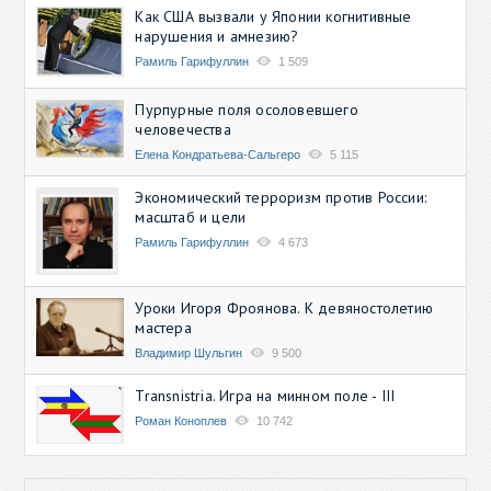
Как США вызвали у Японии когнитивные
нарушения и амнезию?
Рамиль Гарифуллин
1 509
Пурпурные поля осоловевшего
человечества
Елена Кондратьева-Сальгеро
5 115
Экономический терроризм против России:
масштаб и цели
Рамиль Гарифуллин
4 673
Уроки Игоря Фроянова. К девяностолетию
мастера
Владимир Шульгин
9 500
Transnistria. Игра на минном поле - III
Роман Коноплев
10 742