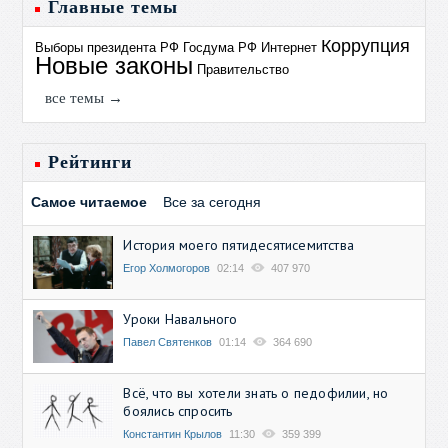
Главные темы
Коррупция
Выборы президента РФ
Госдума РФ
Интернет
Новые законы
Правительство
все темы →
Рейтинги
Самое читаемое
Все за сегодня
История моего пятидесятисемитства
Егор Холмогоров
02:14
407 970
Уроки Навального
Павел Святенков
01:14
364 690
Всё, что вы хотели знать о педофилии, но
боялись спросить
Константин Крылов
11:30
359 399