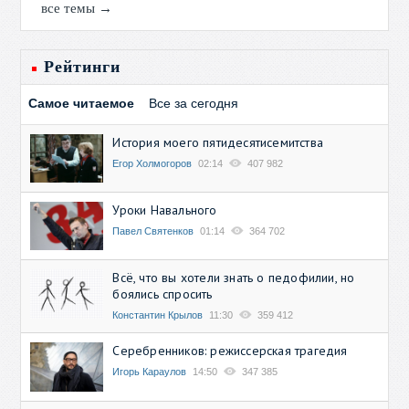
все темы →
Рейтинги
Самое читаемое
Все за сегодня
История моего пятидесятисемитства
Егор Холмогоров
02:14
407 982
Уроки Навального
Павел Святенков
01:14
364 702
Всё, что вы хотели знать о педофилии, но
боялись спросить
Константин Крылов
11:30
359 412
Серебренников: режиссерская трагедия
Игорь Караулов
14:50
347 385