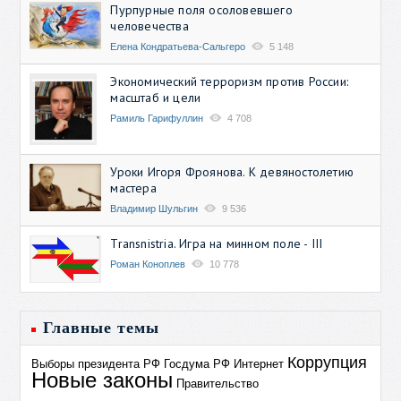
Пурпурные поля осоловевшего
человечества
Елена Кондратьева-Сальгеро
5 148
Экономический терроризм против России:
масштаб и цели
Рамиль Гарифуллин
4 708
Уроки Игоря Фроянова. К девяностолетию
мастера
Владимир Шульгин
9 536
Transnistria. Игра на минном поле - III
Роман Коноплев
10 778
Главные темы
Коррупция
Выборы президента РФ
Госдума РФ
Интернет
Новые законы
Правительство