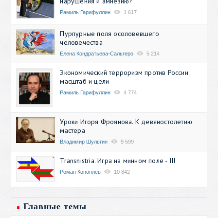
нарушения и амнезию?
Рамиль Гарифуллин
1 617
Пурпурные поля осоловевшего
человечества
Елена Кондратьева-Сальгеро
5 214
Экономический терроризм против России:
масштаб и цели
Рамиль Гарифуллин
4 774
Уроки Игоря Фроянова. К девяностолетию
мастера
Владимир Шульгин
9 599
Transnistria. Игра на минном поле - III
Роман Коноплев
10 842
Главные темы