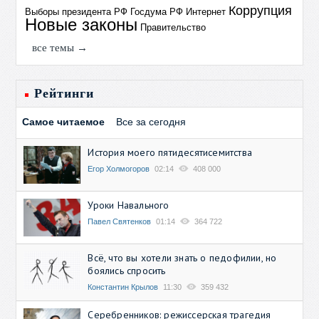
Коррупция
Выборы президента РФ
Госдума РФ
Интернет
Новые законы
Правительство
все темы →
Рейтинги
Самое читаемое
Все за сегодня
История моего пятидесятисемитства
Егор Холмогоров
02:14
408 000
Уроки Навального
Павел Святенков
01:14
364 722
Всё, что вы хотели знать о педофилии, но
боялись спросить
Константин Крылов
11:30
359 432
Серебренников: режиссерская трагедия