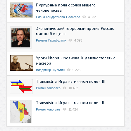
Пурпурные поля осоловевшего
человечества
Елена Кондратьева-Сальгеро
4 832
Экономический терроризм против России:
масштаб и цели
Рамиль Гарифуллин
4 393
Уроки Игоря Фроянова. К девяностолетию
мастера
Владимир Шульгин
9 226
Transnistria. Игра на минном поле - III
Роман Коноплев
10 462
Transnistria. Игра на минном поле - II
Роман Коноплев
11 424