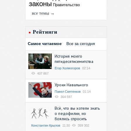
законы
Правительство
все темы →
Рейтинги
Самое читаемое
Все за сегодня
История моего
пятидесятисемитства
Егор Холмогоров
02:14
407 867
Уроки Навального
Павел Святенков
01:14
364 597
Всё, что вы хотели знать
о педофилии, но
боялись спросить
Константин Крылов
11:30
359 302