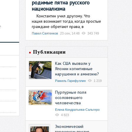
родимые пятна русского
национализма
Константин учил другому. Что
нация возникает тогда, когда простые
граждане обретают права, в
т
Павел Святенков
23 сен, 14:48
343 749
Публикации
Как США вызвали у
Японии когнитивные
нарушения и амнезию?
Рамиль Гарифуллин
1 219
Пурпурные поля
осоловевшего
человечества
Елена Кондратьева-Сальгеро
4 823
Экономический
терроризм против