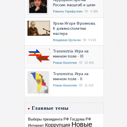
России: масштаб и цели
Рамиль Гарифуллин
4 385
Уроки Игоря Фроянова.
К девяностолетию
мастера
Владимир Шульгин
9 216
Transnistria. Игра на
минном поле - III
Роман Коноплев
10 455
Transnistria. Игра на
минном поле - II
Роман Коноплев
11 415
Главные темы
Выборы президента РФ
Госдума РФ
Новые
Коррупция
Интернет