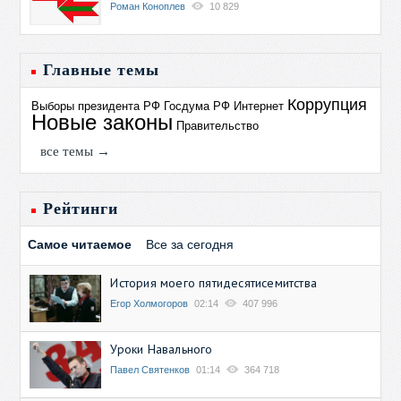
Роман Коноплев
10 829
Главные темы
Коррупция
Выборы президента РФ
Госдума РФ
Интернет
Новые законы
Правительство
все темы →
Рейтинги
Самое читаемое
Все за сегодня
История моего пятидесятисемитства
Егор Холмогоров
02:14
407 996
Уроки Навального
Павел Святенков
01:14
364 718