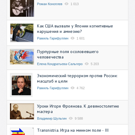
Роман Коноплев
1 013
Как США вызвали у Японии когнитивные
нарушения и амнезию?
Рамиль Гарифуллин
1 601
Пурпурные поля осоловевшего
человечества
Елена Кондратьева-Сальгеро
5 203
Экономический терроризм против России:
масштаб и цели
Рамиль Гарифуллин
4 762
Уроки Игоря Фроянова. К девяностолетию
мастера
Владимир Шульгин
9 588
Transnistria. Игра на минном поле - III