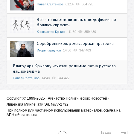
Павел Святенков
01:14
364 720
Всё, что вы хотели знать о педофилии, но
боялись спросить
Константин Крылов
11:30
359 430
Серебренников: режиссерская трагедия
Игорь Караулов
14:50
347 403
Благодаря Крылову исчезли родимые пятна русского
национализма
Павел Святенков
14:48
344 422
Copyright © 1999-2025 «Агентство Политических Новостей»
Лицензия Минпечати Эл. №77-2792
При полном или частичном использовании материалов, ссылка на
АПН обязательна