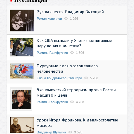
Русская песня. Владимир Высоцкий
Роман Коноплев
1 026
Как США вызвали у Японии когнитивные
нарушения и амнезию?
Рамиль Гарифуллин
1 606
Пурпурные поля осоловевшего
человечества
Елена Кондратьева-Сальгеро
5 208
Экономический терроризм против России:
масштаб и цели
Рамиль Гарифуллин
4 768
Уроки Игоря Фроянова. К девяностолетию
мастера
Владимир Шульгин
9 593