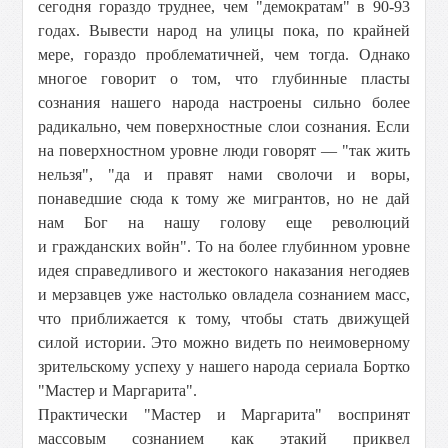
сегодня гораздо труднее, чем "демократам" в 90-93
годах. Вывести народ на улицы пока, по крайней
мере, гораздо проблематичней, чем тогда. Однако
многое говорит о том, что глубинные пласты
сознания нашего народа настроены сильно более
радикально, чем поверхностные слои сознания. Если
на поверхностном уровне люди говорят — "так жить
нельзя", "да и правят нами сволочи и воры,
понаведшие сюда к тому же мигрантов, но не дай
нам Бог на нашу голову еще революций
и гражданских войн". То на более глубинном уровне
идея справедливого и жестокого наказания негодяев
и мерзавцев уже настолько овладела сознанием масс,
что приближается к тому, чтобы стать движущей
силой истории. Это можно видеть по неимоверному
зрительскому успеху у нашего народа сериала Бортко
"Мастер и Маргарита".
Практически "Мастер и Маргарита" воспринят
массовым сознанием как этакий приквел