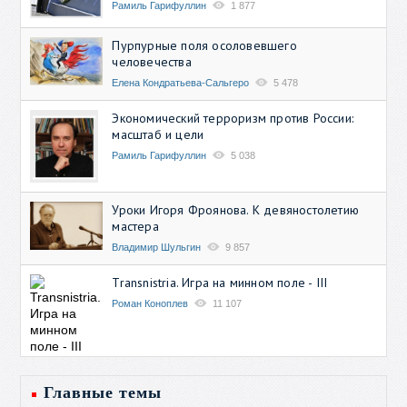
Рамиль Гарифуллин
1 877
Пурпурные поля осоловевшего
человечества
Елена Кондратьева-Сальгеро
5 478
Экономический терроризм против России:
масштаб и цели
Рамиль Гарифуллин
5 038
Уроки Игоря Фроянова. К девяностолетию
мастера
Владимир Шульгин
9 857
Transnistria. Игра на минном поле - III
Роман Коноплев
11 107
Главные темы