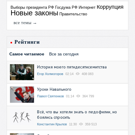
Коррупция
Выборы президента РФ
Госдума РФ
Интернет
Новые законы
Правительство
все темы →
Рейтинги
Самое читаемое
Все за сегодня
История моего пятидесятисемитства
Егор Холмогоров
02:14
408 083
Уроки Навального
Павел Святенков
01:14
364 799
Всё, что вы хотели знать о педофилии, но
боялись спросить
Константин Крылов
11:30
359 513