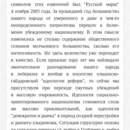
символом этих изменений был "Русский марш"
4 ноября 2005 года. За прошедший год большинство
нашего народа от умеренного и даже в чем-то
неопределенного патриотизма перешло к более-
менее убежденному национализму. В этом смысле
изменилось не столько содержание общественного
сознания молчаливого большинства, сколько его
интенсивность. Но здесь количество уже переходит
в качество. Если прошлые пару лет мы наблюдали
окончательное разочарование нашего народа
в либералах и вообще в носителях ельцинско-
гайдаровской "идеологии реформ", то сейчас мы
присутствуем при переходе смутных убеждений
в массовую очарованность. Идеология социально-
ориентированного национализма становится столь
же массово привлекательной, как идеология
"демократии и рынка" в период поздней перестройки
и раннего ельцинизма. Ситуация структурно похожа
на ситуацию перехода от любви к Горбачеву к любви