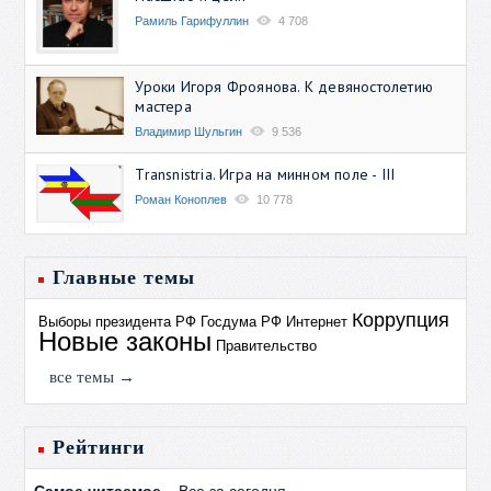
Рамиль Гарифуллин
4 708
Уроки Игоря Фроянова. К девяностолетию
мастера
Владимир Шульгин
9 536
Transnistria. Игра на минном поле - III
Роман Коноплев
10 778
Главные темы
Коррупция
Выборы президента РФ
Госдума РФ
Интернет
Новые законы
Правительство
все темы →
Рейтинги
Самое читаемое
Все за сегодня