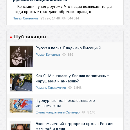
Константин учил другому. Что нация возникает тогда,
когда простые граждане обретают права, в
Павел Святенков
23 сен, 14:48
344 314
Публикации
Русская песня. Владимир Высоцкий
Роман Коноплев
889
Как США вызвали у Японии когнитивные
нарушения и амнезию?
Рамиль Гарифуллин
1 543
Пурпурные поля осоловевшего
человечества
Елена Кондратьева-Сальгеро
5 148
Экономический терроризм против России:
масштаб и цели