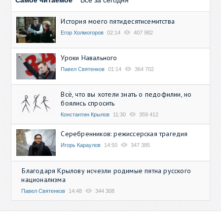
История моего пятидесятисемитства
Егор Холмогоров
02:14
407 982
Уроки Навального
Павел Святенков
01:14
364 702
Всё, что вы хотели знать о педофилии, но
боялись спросить
Константин Крылов
11:30
359 412
Серебренников: режиссерская трагедия
Игорь Караулов
14:50
347 385
Благодаря Крылову исчезли родимые пятна русского
национализма
Павел Святенков
14:48
344 308