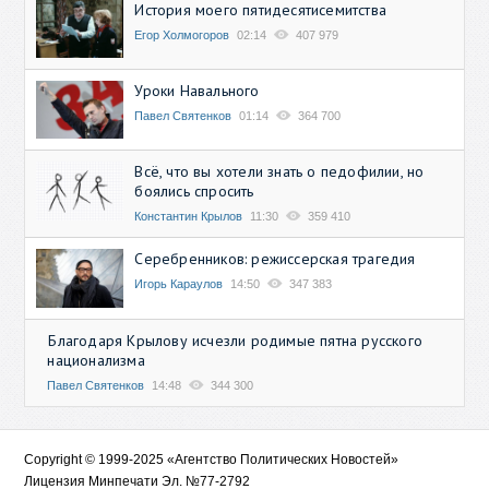
История моего пятидесятисемитства
Егор Холмогоров
02:14
407 979
Уроки Навального
Павел Святенков
01:14
364 700
Всё, что вы хотели знать о педофилии, но
боялись спросить
Константин Крылов
11:30
359 410
Серебренников: режиссерская трагедия
Игорь Караулов
14:50
347 383
Благодаря Крылову исчезли родимые пятна русского
национализма
Павел Святенков
14:48
344 300
Copyright © 1999-2025 «Агентство Политических Новостей»
Лицензия Минпечати Эл. №77-2792