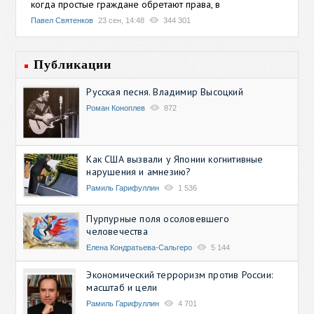
когда простые граждане обретают права, в
Павел Святенков
23 сен, 14:48
344 301
Публикации
Русская песня. Владимир Высоцкий
Роман Коноплев
872
Как США вызвали у Японии когнитивные
нарушения и амнезию?
Рамиль Гарифуллин
1 536
Пурпурные поля осоловевшего
человечества
Елена Кондратьева-Сальгеро
5 144
Экономический терроризм против России:
масштаб и цели
Рамиль Гарифуллин
4 701