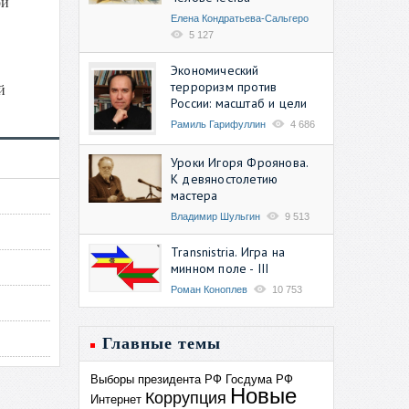
ой
Елена Кондратьева-Сальгеро
5 127
Экономический
терроризм против
й
России: масштаб и цели
Рамиль Гарифуллин
4 686
Уроки Игоря Фроянова.
К девяностолетию
мастера
Владимир Шульгин
9 513
Transnistria. Игра на
минном поле - III
Роман Коноплев
10 753
Главные темы
Выборы президента РФ
Госдума РФ
Новые
Коррупция
Интернет