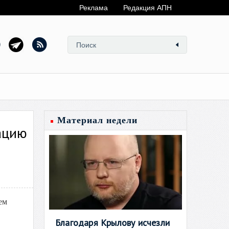
Реклама
Редакция АПН
Материал недели
гацию
ем
Благодаря Крылову исчезли