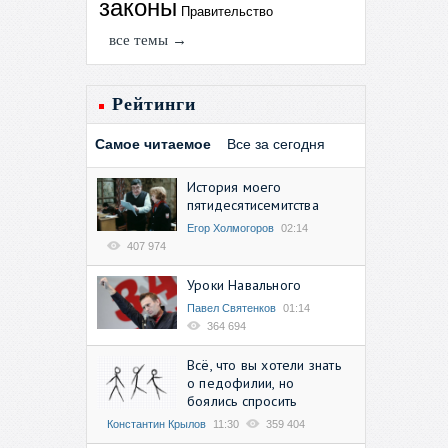
законы
Правительство
все темы →
Рейтинги
Самое читаемое
Все за сегодня
История моего
пятидесятисемитства
Егор Холмогоров
02:14
407 974
Уроки Навального
Павел Святенков
01:14
364 694
Всё, что вы хотели знать
о педофилии, но
боялись спросить
Константин Крылов
11:30
359 404