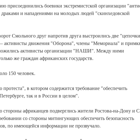
ию присоединились боевики экстремистской организации "анти
и драками и нападениями на молодых людей "скинхедовской
ворот Смольного друг напротив друга выстроились две "цепочк
и — активисты движения "Оборона", члены "Мемориала" и прим
положились активисты организации "НАШИ". Между ними
олько же граждан африканских государств.
оло 150 человек.
 протеста", в котором содержится требование "обеспечить
етербурге, так и в России в целом".
со стороны африканцев подверглись жители Ростова-на-Дону и С
требовании со стороны митингующих обеспечить безопасность
дов, по имеющейся информации не прозвучало.