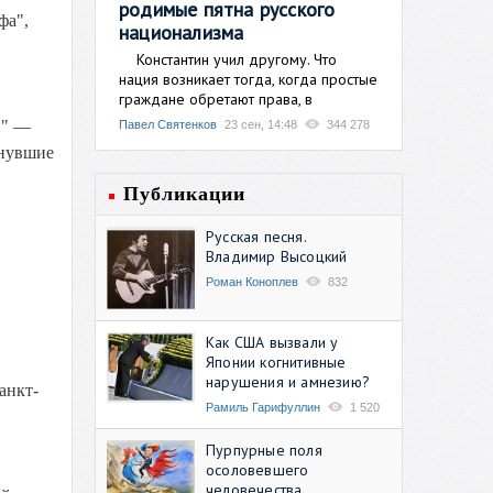
родимые пятна русского
фа",
национализма
Константин учил другому. Что
нация возникает тогда, когда простые
граждане обретают права, в
и" —
Павел Святенков
23 сен, 14:48
344 278
кнувшие
Публикации
Русская песня.
Владимир Высоцкий
Роман Коноплев
832
Как США вызвали у
Японии когнитивные
нарушения и амнезию?
анкт-
Рамиль Гарифуллин
1 520
Пурпурные поля
осоловевшего
человечества