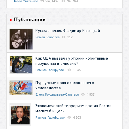
Павел Святенков
23 сен, 14:48
343 944
Публикации
Русская песня. Владимир Высоцкий
Роман Коноплев
312
Как США вызвали у Японии когнитивные
нарушения и амнезию?
Рамиль Гарифуллин
1 345
Пурпурные поля осоловевшего
человечества
Елена Кондратьева-Сальгеро
4 937
Экономический терроризм против России:
масштаб и цели
Рамиль Гарифуллин
4 503