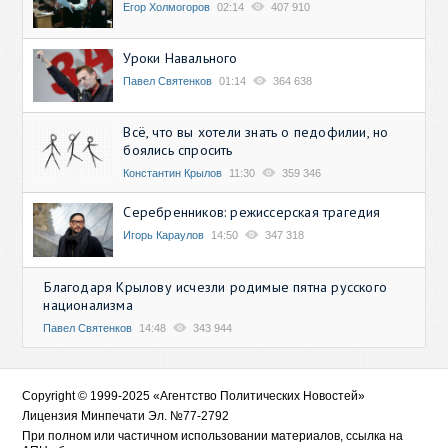
Егор Холмогоров
02:14
407 910
Уроки Навального
Павел Святенков
01:14
364 638
Всё, что вы хотели знать о педофилии, но
боялись спросить
Константин Крылов
11:30
359 346
Серебренников: режиссерская трагедия
Игорь Караулов
14:50
347 318
Благодаря Крылову исчезли родимые пятна русского
национализма
Павел Святенков
14:48
343 944
Copyright © 1999-2025 «Агентство Политических Новостей»
Лицензия Минпечати Эл. №77-2792
При полном или частичном использовании материалов, ссылка на