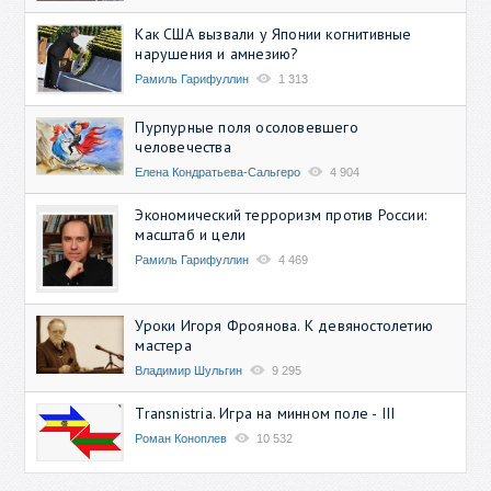
Как США вызвали у Японии когнитивные
нарушения и амнезию?
Рамиль Гарифуллин
1 313
Пурпурные поля осоловевшего
человечества
Елена Кондратьева-Сальгеро
4 904
Экономический терроризм против России:
масштаб и цели
Рамиль Гарифуллин
4 469
Уроки Игоря Фроянова. К девяностолетию
мастера
Владимир Шульгин
9 295
Transnistria. Игра на минном поле - III
Роман Коноплев
10 532