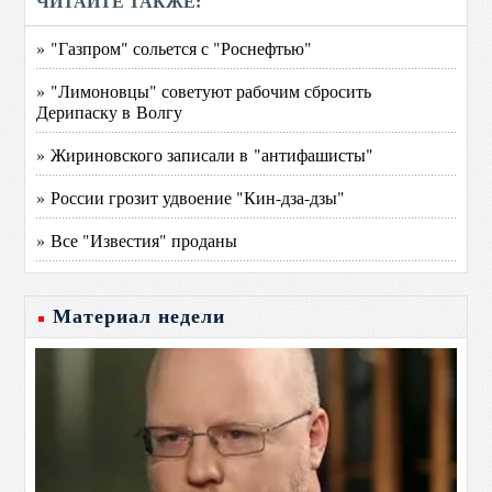
ЧИТАЙТЕ ТАКЖЕ:
» "Газпром" сольется с "Роснефтью"
» "Лимоновцы" советуют рабочим сбросить
Дерипаску в Волгу
» Жириновского записали в "антифашисты"
» России грозит удвоение "Кин-дза-дзы"
» Все "Известия" проданы
Материал недели