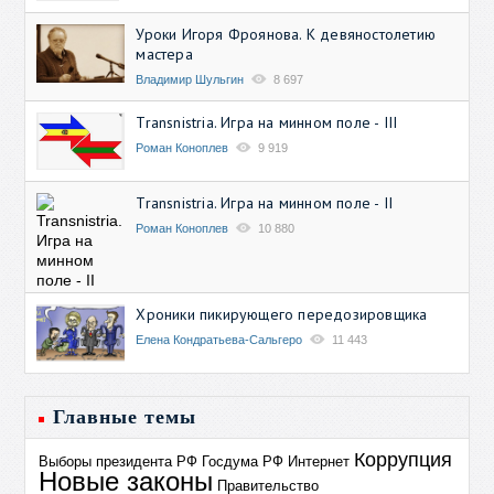
Уроки Игоря Фроянова. К девяностолетию
мастера
Владимир Шульгин
8 697
Transnistria. Игра на минном поле - III
Роман Коноплев
9 919
Transnistria. Игра на минном поле - II
Роман Коноплев
10 880
Хроники пикирующего передозировщика
Елена Кондратьева-Сальгеро
11 443
Главные темы
Коррупция
Выборы президента РФ
Госдума РФ
Интернет
Новые законы
Правительство