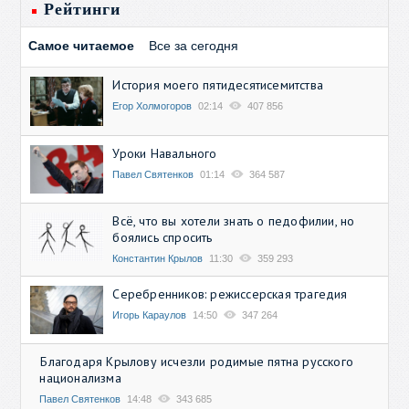
Рейтинги
Самое читаемое
Все за сегодня
История моего пятидесятисемитства
Егор Холмогоров
02:14
407 856
Уроки Навального
Павел Святенков
01:14
364 587
Всё, что вы хотели знать о педофилии, но
боялись спросить
Константин Крылов
11:30
359 293
Серебренников: режиссерская трагедия
Игорь Караулов
14:50
347 264
Благодаря Крылову исчезли родимые пятна русского
национализма
Павел Святенков
14:48
343 685