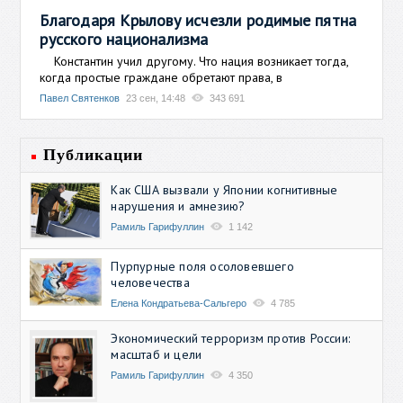
Благодаря Крылову исчезли родимые пятна
русского национализма
Константин учил другому. Что нация возникает тогда,
когда простые граждане обретают права, в
Павел Святенков
23 сен, 14:48
343 691
Публикации
Как США вызвали у Японии когнитивные
нарушения и амнезию?
Рамиль Гарифуллин
1 142
Пурпурные поля осоловевшего
человечества
Елена Кондратьева-Сальгеро
4 785
Экономический терроризм против России:
масштаб и цели
Рамиль Гарифуллин
4 350