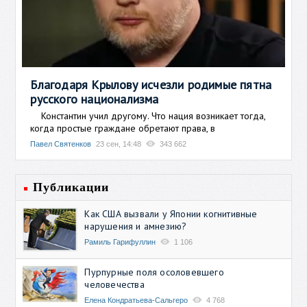
Благодаря Крылову исчезли родимые пятна
русского национализма
Константин учил другому. Что нация возникает тогда,
когда простые граждане обретают права, в
Павел Святенков
23 сен, 14:48
343 662
Публикации
Как США вызвали у Японии когнитивные
нарушения и амнезию?
Рамиль Гарифуллин
1 106
Пурпурные поля осоловевшего
человечества
Елена Кондратьева-Сальгеро
4 768