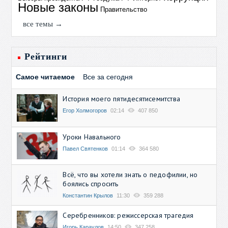
Новые законы
Правительство
все темы →
Рейтинги
Самое читаемое
Все за сегодня
История моего пятидесятисемитства
Егор Холмогоров
02:14
407 850
Уроки Навального
Павел Святенков
01:14
364 580
Всё, что вы хотели знать о педофилии, но
боялись спросить
Константин Крылов
11:30
359 288
Серебренников: режиссерская трагедия
Игорь Караулов
14:50
347 258