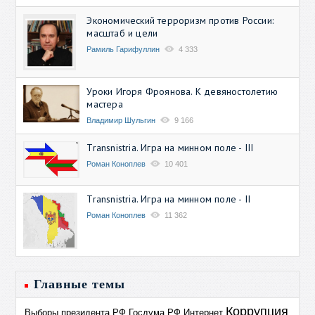
Экономический терроризм против России:
масштаб и цели
Рамиль Гарифуллин
4 333
Уроки Игоря Фроянова. К девяностолетию
мастера
Владимир Шульгин
9 166
Transnistria. Игра на минном поле - III
Роман Коноплев
10 401
Transnistria. Игра на минном поле - II
Роман Коноплев
11 362
Главные темы
Коррупция
Выборы президента РФ
Госдума РФ
Интернет