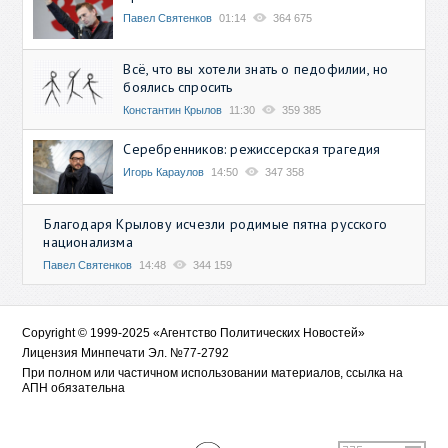
Павел Святенков
01:14
364 675
Всё, что вы хотели знать о педофилии, но
боялись спросить
Константин Крылов
11:30
359 385
Серебренников: режиссерская трагедия
Игорь Караулов
14:50
347 358
Благодаря Крылову исчезли родимые пятна русского
национализма
Павел Святенков
14:48
344 159
Copyright © 1999-2025 «Агентство Политических Новостей»
Лицензия Минпечати Эл. №77-2792
При полном или частичном использовании материалов, ссылка на
АПН обязательна