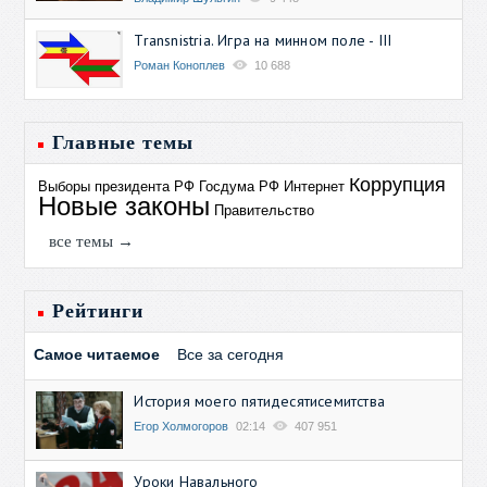
Transnistria. Игра на минном поле - III
Роман Коноплев
10 688
Главные темы
Коррупция
Выборы президента РФ
Госдума РФ
Интернет
Новые законы
Правительство
все темы →
Рейтинги
Самое читаемое
Все за сегодня
История моего пятидесятисемитства
Егор Холмогоров
02:14
407 951
Уроки Навального