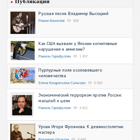
Публикации
Русская песня. Владимир Высоцкий
Роман Коноплев
656
Как США вызвали у Японии когнитивные
нарушения и амнезию?
Рамиль Гарифуллин
1 457
Пурпурные поля осоловевшего
человечества
Елена Кондратьева-Сальгеро
5 062
Экономический терроризм против России:
масштаб и цели
Рамиль Гарифуллин
4 621
Уроки Игоря Фроянова. К девяностолетию
мастера
Владимир Шульгин
9 448