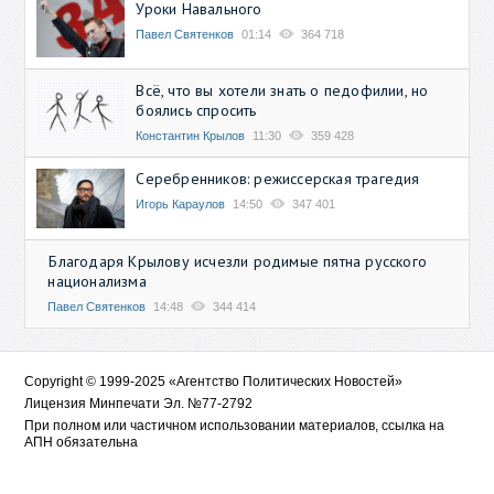
Уроки Навального
Павел Святенков
01:14
364 718
Всё, что вы хотели знать о педофилии, но
боялись спросить
Константин Крылов
11:30
359 428
Серебренников: режиссерская трагедия
Игорь Караулов
14:50
347 401
Благодаря Крылову исчезли родимые пятна русского
национализма
Павел Святенков
14:48
344 414
Copyright © 1999-2025 «Агентство Политических Новостей»
Лицензия Минпечати Эл. №77-2792
При полном или частичном использовании материалов, ссылка на
АПН обязательна