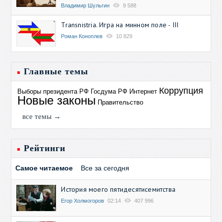
Владимир Шульгин
9 588
Transnistria. Игра на минном поле - III
Роман Коноплев
10 829
Главные темы
Коррупция
Выборы президента РФ
Госдума РФ
Интернет
Новые законы
Правительство
все темы →
Рейтинги
Самое читаемое
Все за сегодня
История моего пятидесятисемитства
Егор Холмогоров
02:14
407 996