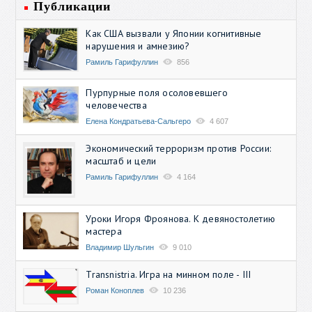
Публикации
Как США вызвали у Японии когнитивные
нарушения и амнезию?
Рамиль Гарифуллин
856
Пурпурные поля осоловевшего
человечества
Елена Кондратьева-Сальгеро
4 607
Экономический терроризм против России:
масштаб и цели
Рамиль Гарифуллин
4 164
Уроки Игоря Фроянова. К девяностолетию
мастера
Владимир Шульгин
9 010
Transnistria. Игра на минном поле - III
Роман Коноплев
10 236