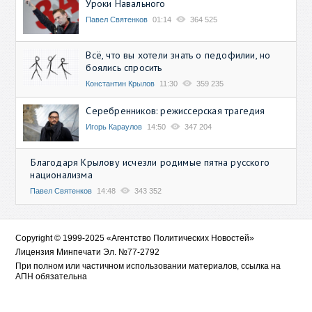
Уроки Навального
Павел Святенков
01:14
364 525
Всё, что вы хотели знать о педофилии, но
боялись спросить
Константин Крылов
11:30
359 235
Серебренников: режиссерская трагедия
Игорь Караулов
14:50
347 204
Благодаря Крылову исчезли родимые пятна русского
национализма
Павел Святенков
14:48
343 352
Copyright © 1999-2025 «Агентство Политических Новостей»
Лицензия Минпечати Эл. №77-2792
При полном или частичном использовании материалов, ссылка на
АПН обязательна