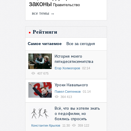
законы
Правительство
все темы →
Рейтинги
Самое читаемое
Все за сегодня
История моего
пятидесятисемитства
Егор Холмогоров
02:14
407 675
Уроки Навального
Павел Святенков
01:14
364 413
Всё, что вы хотели знать
о педофилии, но
боялись спросить
Константин Крылов
11:30
359 122