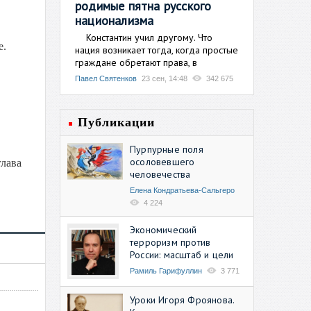
родимые пятна русского
национализма
Константин учил другому. Что
е.
нация возникает тогда, когда простые
граждане обретают права, в
Павел Святенков
23 сен, 14:48
342 675
Публикации
Пурпурные поля
осоловевшего
глава
человечества
Елена Кондратьева-Сальгеро
4 224
Экономический
терроризм против
России: масштаб и цели
Рамиль Гарифуллин
3 771
Уроки Игоря Фроянова.