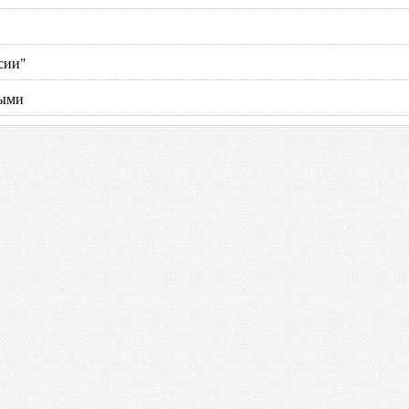
сии"
ными