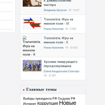
К девяностолетию
мастера
Владимир Шульгин
8 637
Transnistria. Игра на
минном поле - III
Роман Коноплев
9 859
Transnistria. Игра на
минном поле - II
Роман Коноплев
10 823
Хроники пикирующего
передозировщика
Елена Кондратьева-Сальгеро
11 387
Главные темы
Выборы президента РФ
Госдума РФ
Новые
Коррупция
Интернет