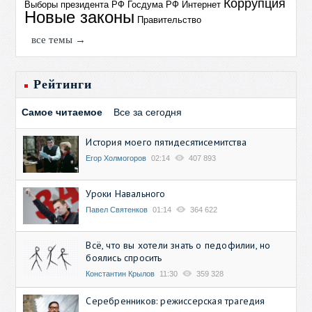
Коррупция
Выборы президента РФ
Госдума РФ
Интернет
Новые законы
Правительство
все темы →
Рейтинги
Самое читаемое
Все за сегодня
История моего пятидесятисемитства
Егор Холмогоров
02:14
407 893
Уроки Навального
Павел Святенков
01:14
364 622
Всё, что вы хотели знать о педофилии, но
боялись спросить
Константин Крылов
11:30
359 328
Серебренников: режиссерская трагедия