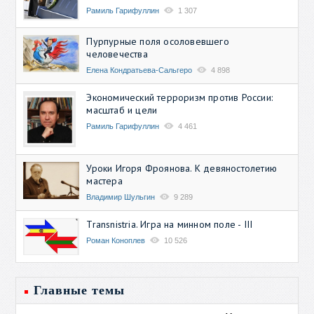
Рамиль Гарифуллин
1 307
Пурпурные поля осоловевшего
человечества
Елена Кондратьева-Сальгеро
4 898
Экономический терроризм против России:
масштаб и цели
Рамиль Гарифуллин
4 461
Уроки Игоря Фроянова. К девяностолетию
мастера
Владимир Шульгин
9 289
Transnistria. Игра на минном поле - III
Роман Коноплев
10 526
Главные темы